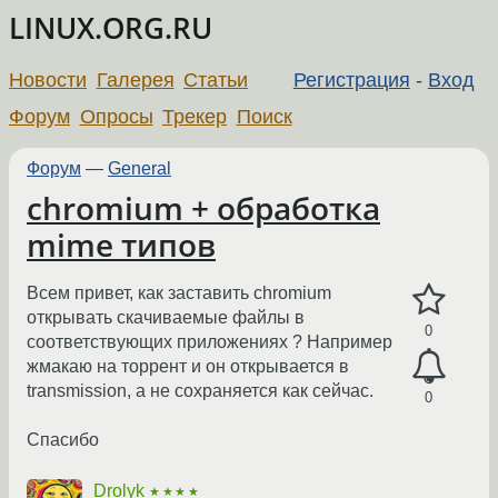
LINUX.ORG.RU
Новости
Галерея
Статьи
Регистрация
-
Вход
Форум
Опросы
Трекер
Поиск
Форум
—
General
chromium + обработка
mime типов
Всем привет, как заставить chromium
открывать скачиваемые файлы в
0
соответствующих приложениях ? Например
жмакаю на торрент и он открывается в
transmission, а не сохраняется как сейчас.
0
Спасибо
Drolyk
★★★★