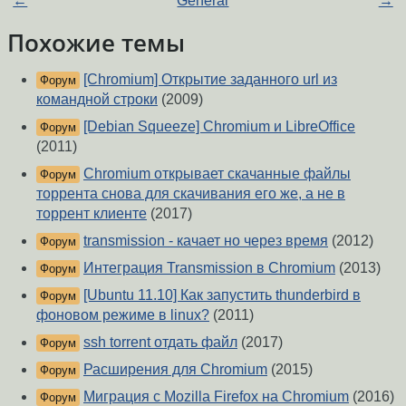
←
General
→
Похожие темы
[Chromium] Открытие заданного url из
Форум
командной строки
(2009)
[Debian Squeeze] Chromium и LibreOffice
Форум
(2011)
Chromium открывает скачанные файлы
Форум
торрента снова для скачивания его же, а не в
торрент клиенте
(2017)
transmission - качает но через время
(2012)
Форум
Интеграция Transmission в Chromium
(2013)
Форум
[Ubuntu 11.10] Как запустить thunderbird в
Форум
фоновом режиме в linux?
(2011)
ssh torrent отдать файл
(2017)
Форум
Расширения для Chromium
(2015)
Форум
Миграция с Mozilla Firefox на Chromium
(2016)
Форум