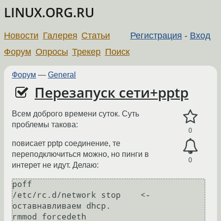
LINUX.ORG.RU
Новости
Галерея
Статьи
Регистрация
-
Вход
Форум
Опросы
Трекер
Поиск
Форум
—
General
Перезапуск сети+pptp
Всем доброго времени суток. Суть
проблемы такова:
0
повисает pptp соединение, те
переподключиться можно, но пинги в
0
интерет не идут. Делаю:
poff

/etc/rc.d/network stop    <- 
оставнавливаем dhcp.

rmmod forcedeth
