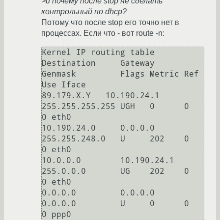
>и почему после stop не сделать
контрольный по dhcp?
Потому что после stop его точно нет в
процессах. Если что - вот route -n:
Kernel IP routing table

Destination     Gateway         
Genmask         Flags Metric Ref    
Use Iface

89.179.X.Y   10.190.24.1     
255.255.255.255 UGH   0      0        
0 eth0

10.190.24.0     0.0.0.0         
255.255.248.0   U     202    0        
0 eth0

10.0.0.0        10.190.24.1     
255.0.0.0       UG    202    0        
0 eth0

0.0.0.0         0.0.0.0         
0.0.0.0         U     0      0        
0 ppp0