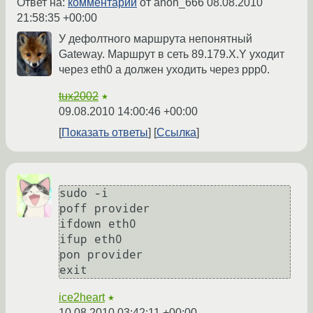
Ответ на:
комментарий
от anon_666
08.08.2010
21:58:35 +00:00
У дефолтного маршрута непонятный
Gateway. Маршрут в сеть 89.179.X.Y уходит
через eth0 а должен уходить через ppp0.
tux2002
★
09.08.2010 14:00:46 +00:00
Показать ответы
Ссылка
sudo -i

poff provider

ifdown eth0

ifup eth0

pon provider

ice2heart
★
10.08.2010 03:42:11 +00:00