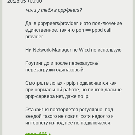
20:28:05 +00:00
>или у тебя в ppp/peers?
Да, в ppp/peers/provider, и это подключение
единственное, так что pon == pppd call
provider.
Ни Network-Manager не Wicd не использую.
Роутинг до и после перезапуска/
перезагрузки одинаковый.
Смотрел в логах - pptp подключается как
при нормальной работе, но пингов дальше
pptp-сервера нет, даже по ip.
Эта фигня повторяется регулярно, под
вендой такого не ловил, хотя надолго к
интернету из-под неё не подключался.
anon_666
★