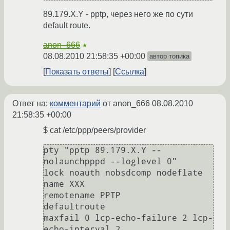
89.179.X.Y - pptp, через него же по сути
default route.
anon_666
★
08.08.2010 21:58:35 +00:00
автор топика
Показать ответы
Ссылка
Ответ на:
комментарий
от anon_666
08.08.2010
21:58:35 +00:00
$ cat /etc/ppp/peers/provider
pty "pptp 89.179.X.Y --
nolaunchpppd --loglevel 0"

lock noauth nobsdcomp nodeflate

name XXX

remotename PPTP

defaultroute

maxfail 0 lcp-echo-failure 2 lcp-
echo-interval 2
