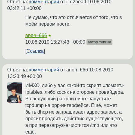
Ответ на:
комментарий
от ice2heart
10.08.2010
03:42:11 +00:00
Не думаю, что это отличается от того, что в
моём первом посте.
anon_666
★
10.08.2010 13:27:43 +00:00
автор топика
Ссылка
Ответ на:
комментарий
от anon_666
10.08.2010
13:23:49 +00:00
ИМХО, либо у вас какой-то скрипт «ломает»
iptables, либо косяк на стороне провайдера.
В следующий раз при пинге запустите
tcpdump на ppp-интерфейсе. Ещё, может
быть dhcp не запрашивает адрес заново, а
просит продлить действие существующего,
а при перезагрузке чистится /tmp или что
ещё.