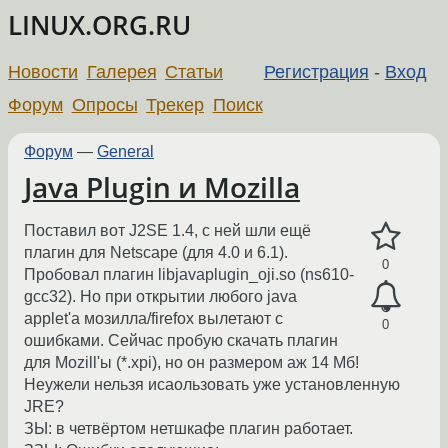
LINUX.ORG.RU
Новости
Галерея
Статьи
Регистрация
-
Вход
Форум
Опросы
Трекер
Поиск
Форум
—
General
Java Plugin и Mozilla
Поставил вот J2SE 1.4, с ней шли ещё
плагин для Netscape (для 4.0 и 6.1).
0
Пробовал плагин libjavaplugin_oji.so (ns610-
gcc32). Но при открытии любого java
applet'а мозилла/firefox вылетают с
0
ошибками. Сейчас пробую скачать плагин
для Mozill'ы (*.xpi), но он размером аж 14 Мб!
Неужели нельзя исаользовать уже установленную
JRE?
ЗЫ: в четвёртом нетшкафе плагин работает.