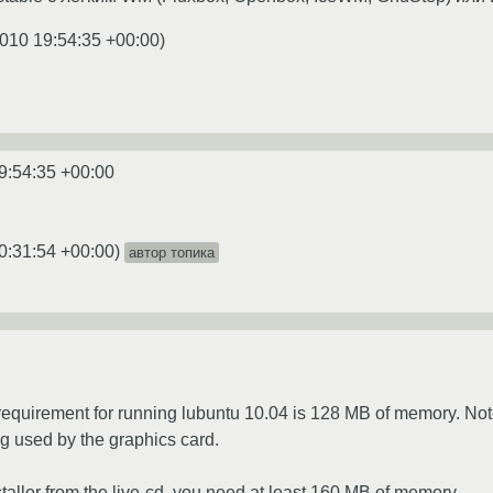
010 19:54:35 +00:00
)
9:54:35 +00:00
0:31:54 +00:00
)
автор топика
quirement for running lubuntu 10.04 is 128 MB of memory. Not
g used by the graphics card.
staller from the live-cd, you need at least 160 MB of memory.