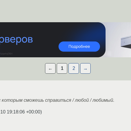
←
1
2
→
 которым сможешь справиться / любой / любимый.
010 19:18:06 +00:00
)