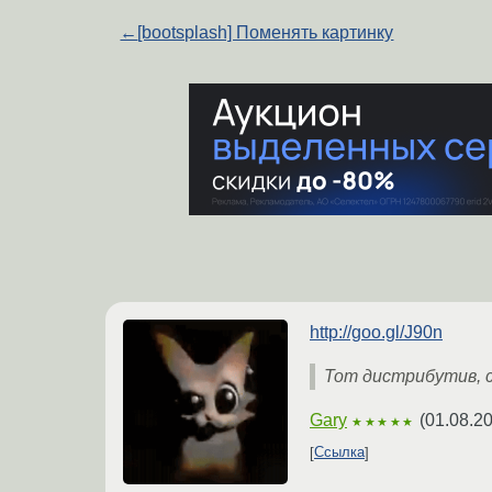
←
[bootsplash] Поменять картинку
http://goo.gl/J90n
Тот дистрибутив, с
Gary
(
01.08.2
★★★★★
Ссылка