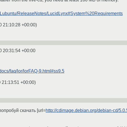
om/Lubuntu/ReleaseNotes/LucidLynx#System%20Requirements
0 21:10:28 +00:00
)
0 20:31:54 +00:00
u/docs/faq/lor/lorFAQ-9.html#ss9.5
 21:13:51 +00:00
)
попробуй скачать [url=
http://cdimage.debian.org/debian-cd/5.0.