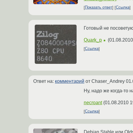
Показать ответ
Ссылка
Готовый не посоветую,
Quark_p
(
01.08.2010
★
Ссылка
Ответ на:
комментарий
от Chaser_Andrey
01.
Ну, надо же когда-то 
necroant
(
01.08.2010 1
Ссылка
Debian Stable или Old