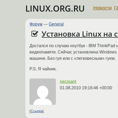
LINUX.ORG.RU
Новости
Г
Форум
—
General
Установка Linux на 
Достался по случаю ноутбук - IBM ThinkPad
видеопамяти. Сейчас установлина Windows M
машине. Без гуя или с «легковесным» гуем.
P.S. Я чайник.
necroant
01.08.2010 19:16:46 +00:00
Ссылка