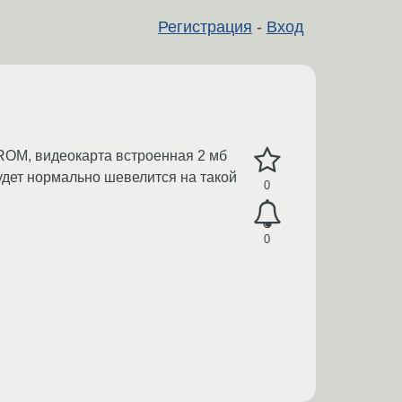
Регистрация
-
Вход
-ROM, видеокарта встроенная 2 мб
удет нормально шевелится на такой
0
0