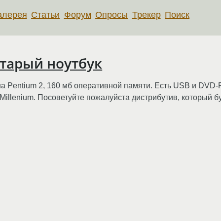
алерея
Статьи
Форум
Опросы
Трекер
Поиск
старый ноутбук
 на Pentium 2, 160 мб оперативной памяти. Есть USB и DVD
illenium. Посоветуйте пожалуйста дистрибутив, который б