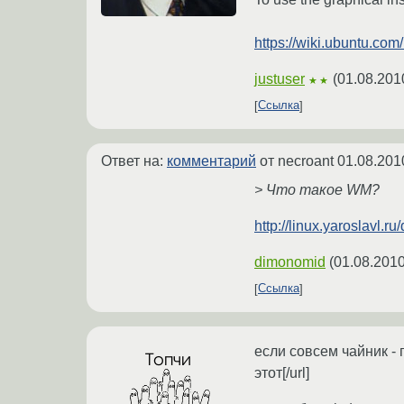
https://wiki.ubuntu.c
justuser
(
01.08.201
★★
Ссылка
Ответ на:
комментарий
от necroant
01.08.201
> Что такое WM?
http://linux.yaroslavl.r
dimonomid
(
01.08.2010
Ссылка
если совсем чайник - 
этот[/url]