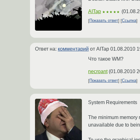
AITap
(
01.08.2
★★★★★
Показать ответ
Ссылка
Ответ на:
комментарий
от AITap
01.08.2010 1
Что такое WM?
necroant
(
01.08.2010 2
Показать ответ
Ссылка
System Requirements
The minimum memory re
unavailable due to bein
To use the graphical in