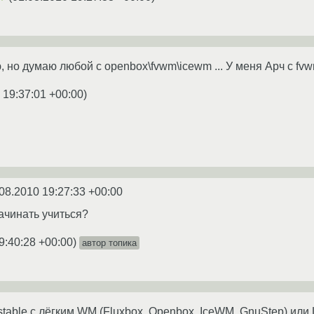
 но думаю любой с openbox\fvwm\icewm ... У меня Арч с fv
 19:37:01 +00:00
)
08.2010 19:27:33 +00:00
начинать учиться?
9:40:28 +00:00
)
автор топика
stable с лёгким WM (Fluxbox, Openbox, IceWM, GnuStep) или 