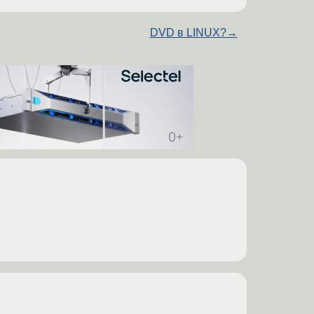
DVD в LINUX?
→