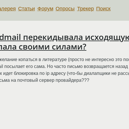
алерея
Статьи
Форум
Опросы
Трекер
Поиск
endmail перекидывала исходящу
ылала своими силами?
желание копаться в литературе (просто не интересно это пок
ail посылает его сама. Но часто письмо возвращается наза
ах идет блокировка по ip адресу (что-бы диалапщики не расс
исьма на почтовый сервер провайдера???