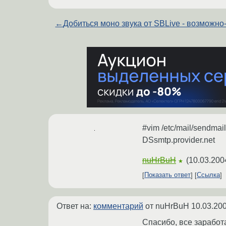
←
Добиться моно звука от SBLive - возможно
#vim /etc/mail/sendmail
DSsmtp.provider.net
nuHrBuH
(
10.03.200
★
Показать ответ
Ссылка
Ответ на:
комментарий
от nuHrBuH
10.03.200
Спасибо, все заработ