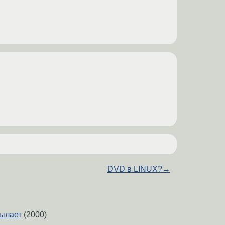
DVD в LINUX?
→
сылает
(2000)