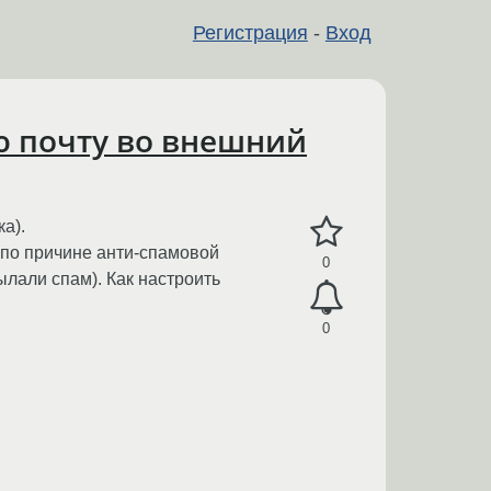
Регистрация
-
Вход
ю почту во внешний
а).
д по причине анти-спамовой
0
ылали спам). Как настроить
0