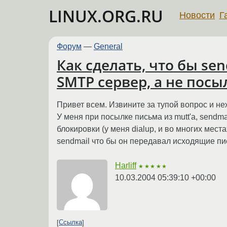
LINUX.ORG.RU
Новости
Г
Форум
—
General
Как сделать, что бы s
SMTP сервер, а не пос
Привет всем. Извините за тупой вопрос и не
У меня при посылке письма из mutt'a, sendm
блокировки (у меня dialup, и во многих мест
sendmail что бы он передавал исходящие п
Harliff
★★★★★
10.03.2004 05:39:10 +00:00
Ссылка