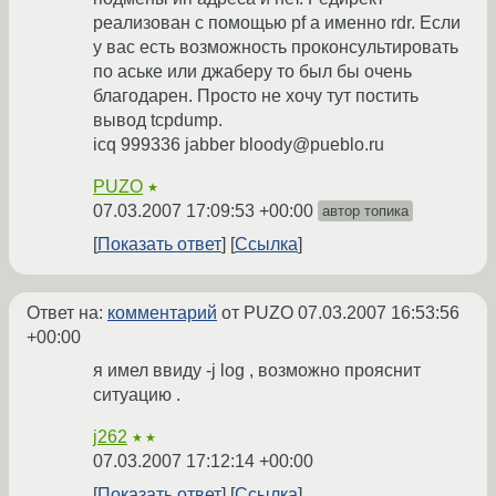
реализован с помощью pf а именно rdr. Если
у вас есть возможность проконсультировать
по аське или джаберу то был бы очень
благодарен. Просто не хочу тут постить
вывод tcpdump.
icq 999336 jabber bloody@pueblo.ru
PUZO
★
07.03.2007 17:09:53 +00:00
автор топика
Показать ответ
Ссылка
Ответ на:
комментарий
от PUZO
07.03.2007 16:53:56
+00:00
я имел ввиду -j log , возможно прояснит
ситуацию .
j262
★★
07.03.2007 17:12:14 +00:00
Показать ответ
Ссылка