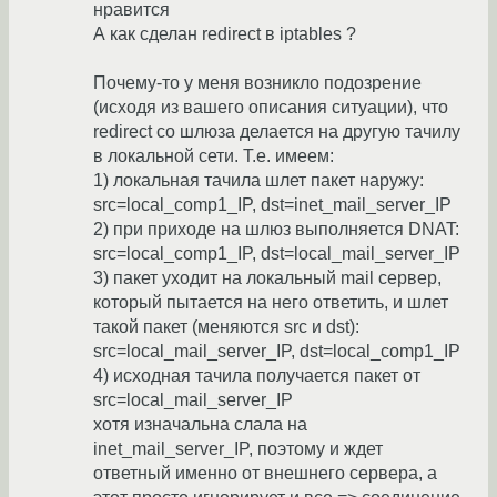
нравится
А как сделан redirect в iptables ?
Почему-то у меня возникло подозрение
(исходя из вашего описания ситуации), что
redirect со шлюза делается на другую тачилу
в локальной сети. Т.е. имеем:
1) локальная тачила шлет пакет наружу:
src=local_comp1_IP, dst=inet_mail_server_IP
2) при приходе на шлюз выполняется DNAT:
src=local_comp1_IP, dst=local_mail_server_IP
3) пакет уходит на локальный mail сервер,
который пытается на него ответить, и шлет
такой пакет (меняются src и dst):
src=local_mail_server_IP, dst=local_comp1_IP
4) исходная тачила получается пакет от
src=local_mail_server_IP
хотя изначальна слала на
inet_mail_server_IP, поэтому и ждет
ответный именно от внешнего сервера, а