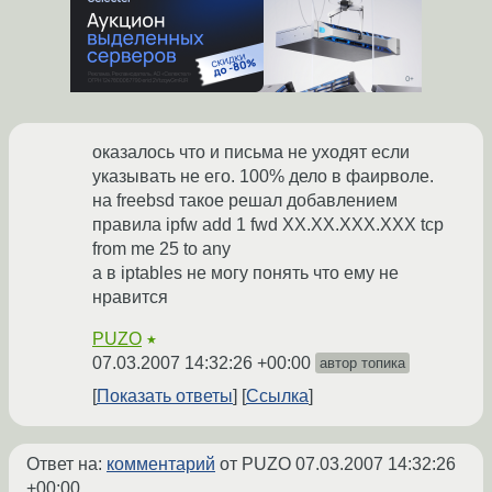
оказалось что и письма не уходят если
указывать не его. 100% дело в фаирволе.
на freebsd такое решал добавлением
правила ipfw add 1 fwd XX.XX.XXX.XXX tcp
from me 25 to any
а в iptаbles не могу понять что ему не
нравится
PUZO
★
07.03.2007 14:32:26 +00:00
автор топика
Показать ответы
Ссылка
Ответ на:
комментарий
от PUZO
07.03.2007 14:32:26
+00:00