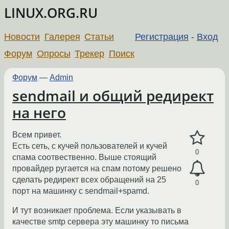
LINUX.ORG.RU
Новости
Галерея
Статьи
Регистрация
-
Вход
Форум
Опросы
Трекер
Поиск
Форум
—
Admin
sendmail и общий редирект
на него
Всем привет.
Есть сеть, с кучей пользователей и кучей
0
спама соотвественно. Выше стоящий
провайдер ругается на спам потому решено
сделать редирект всех обращений на 25
0
порт на машинку с sendmail+spamd.
И тут возникает проблема. Если указывать в
качестве smtp сервера эту машинку то письма