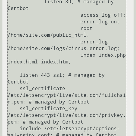
            listen 80; # managed by 
Certbot

                        access_log off;

                        error_log on;

                        root 
/home/site.com/public_html;

                        error_log 
/home/site.com/logs/cirrus.error.log;

                        index index.php 
index.html index.htm;

    listen 443 ssl; # managed by 
Certbot

    ssl_certificate 
/etc/letsencrypt/live/site.com/fullchai
n.pem; # managed by Certbot

    ssl_certificate_key 
/etc/letsencrypt/live/site.com/privkey.
pem; # managed by Certbot

    include /etc/letsencrypt/options-
ssl-nginx.conf; # managed by Certbot
