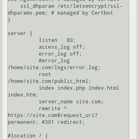
    ssl_dhparam /etc/letsencrypt/ssl-
dhparams.pem; # managed by Certbot

}

server {

          listen   80;

          access_log off;

          error_log off;

          #error_log 
/home/site.com/logs/error.log;

          root 
/home/site.com/public_html;

          index index.php index.html 
index.htm;

          server_name site.com;

          rewrite ^ 
https://site.com$request_uri? 
permanent; #301 redirect;

#location / {
