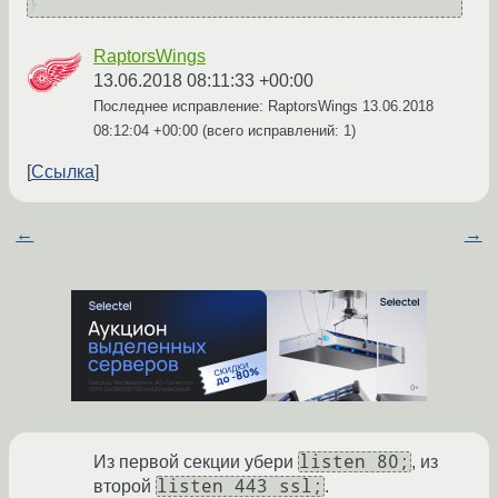
RaptorsWings
13.06.2018 08:11:33 +00:00
Последнее исправление: RaptorsWings
13.06.2018
08:12:04 +00:00
(всего исправлений: 1)
Ссылка
←
→
listen 80;
Из первой секции убери
, из
listen 443 ssl;
второй
.