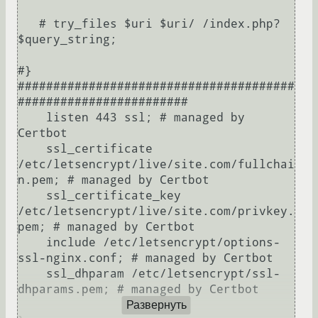
   # try_files $uri $uri/ /index.php?
$query_string;

#}

#######################################
########################

    listen 443 ssl; # managed by 
Certbot

    ssl_certificate 
/etc/letsencrypt/live/site.com/fullchai
n.pem; # managed by Certbot

    ssl_certificate_key 
/etc/letsencrypt/live/site.com/privkey.
pem; # managed by Certbot

    include /etc/letsencrypt/options-
ssl-nginx.conf; # managed by Certbot

    ssl_dhparam /etc/letsencrypt/ssl-
dhparams.pem; # managed by Certbot

Развернуть