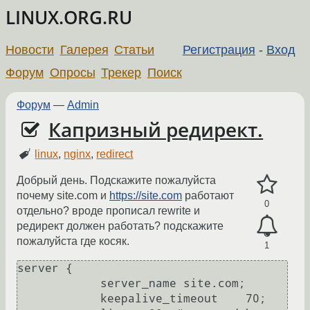
LINUX.ORG.RU
Новости
Галерея
Статьи
Регистрация
-
Вход
Форум
Опросы
Трекер
Поиск
Форум
—
Admin
Капризный редирект.
linux
,
nginx
,
redirect
Добрый день. Подскажите пожалуйста
почему site.com и
https://site.com
работают
0
отдельно? вроде прописал rewrite и
редирект должен работать? подскажите
пожалуйста где косяк.
1
server {

            server_name site.com;

            keepalive_timeout    70;
