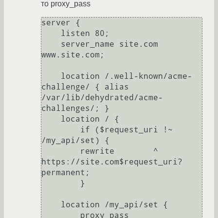
то proxy_pass
server {

    listen 80;

    server_name site.com 
www.site.com;

    location /.well-known/acme-
challenge/ { alias 
/var/lib/dehydrated/acme-
challenges/; }

    location / {

        if ($request_uri !~ 
/my_api/set) {

        rewrite        ^ 
https://site.com$request_uri? 
permanent;

        }

    location /my_api/set {

        proxy_pass 