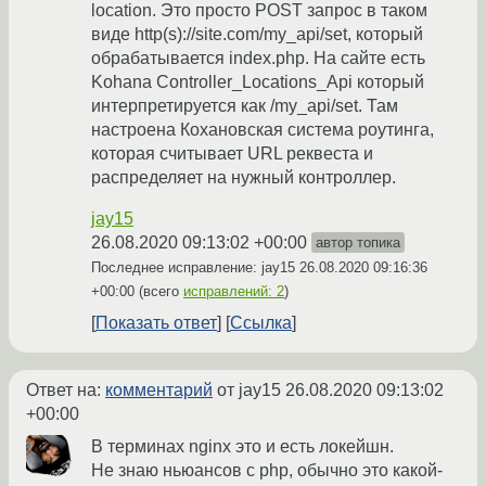
location. Это просто POST запрос в таком
виде http(s)://site.com/my_api/set, который
обрабатывается index.php. На сайте есть
Kohana Controller_Locations_Api который
интерпретируется как /my_api/set. Там
настроена Кохановская система роутинга,
которая считывает URL реквеста и
распределяет на нужный контроллер.
jay15
26.08.2020 09:13:02 +00:00
автор топика
Последнее исправление: jay15
26.08.2020 09:16:36
+00:00
(всего
исправлений: 2
)
Показать ответ
Ссылка
Ответ на:
комментарий
от jay15
26.08.2020 09:13:02
+00:00
В терминах nginx это и есть локейшн.
Не знаю ньюансов с php, обычно это какой-