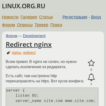
LINUX.ORG.RU
Новости
Галерея
Статьи
Регистрация
-
Вход
Форум
Опросы
Трекер
Поиск
Форум
—
Development
Redirect nginx
nginx
,
redirect
Всем привет. В nginx не силен, но нужно
сделать исключение из редиректа.
0
Есть сайт, там настроено http
перенаправлять на https. Вот кусок конфига:
1
server {

    listen 80;

    server_name site.com www.site.com;
