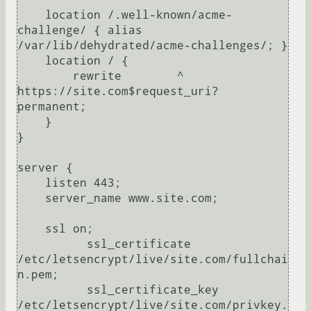
    location /.well-known/acme-
challenge/ { alias 
/var/lib/dehydrated/acme-challenges/; }

    location / {

        rewrite        ^ 
https://site.com$request_uri? 
permanent;

    }

}

server {

    listen 443;

    server_name www.site.com;

    ssl on;

          ssl_certificate 
/etc/letsencrypt/live/site.com/fullchai
n.pem;

          ssl_certificate_key 
/etc/letsencrypt/live/site.com/privkey.