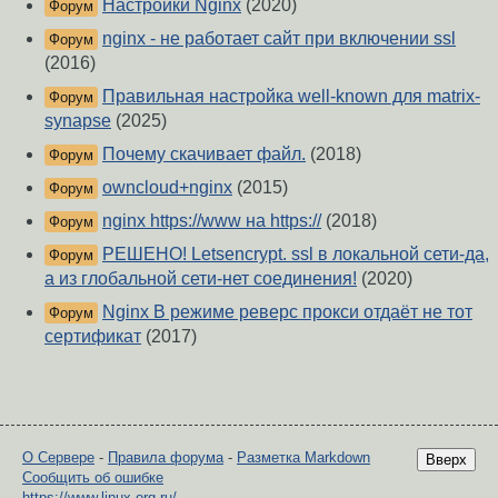
Настройки Nginx
(2020)
Форум
nginx - не работает сайт при включении ssl
Форум
(2016)
Правильная настройка well-known для matrix-
Форум
synapse
(2025)
Почему скачивает файл.
(2018)
Форум
owncloud+nginx
(2015)
Форум
nginx https://www на https://
(2018)
Форум
РЕШЕНО! Letsencrypt. ssl в локальной сети-да,
Форум
а из глобальной сети-нет соединения!
(2020)
Nginx В режиме реверс прокси отдаёт не тот
Форум
сертификат
(2017)
О Сервере
-
Правила форума
-
Разметка Markdown
Вверх
Сообщить об ошибке
https://www.linux.org.ru/