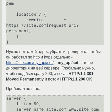
pem;

    location / {

        rewrite        ^ 
https://site.com$request_uri? 
permanent;

    }

Нужно вот такой адрес убрать из редиректа, чтобы
он работал по http и https отдельно -
https://site.com/my_api/set/
–
my_api/set
- это не
дирректория на веб сервере. Глобально нужно,
чтобы код был сразу 200, а сечас
HTTP/1.1 301
Moved Permanently
и потом
HTTP/1.1 200 OK
Пробовал вот так:
server {

    listen 80;

    server_name site.com www.site.com;
