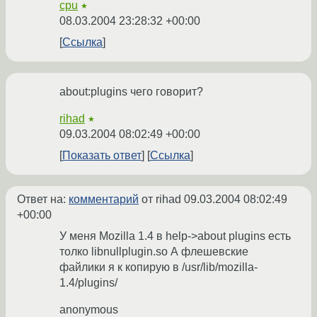
cpu
★
08.03.2004 23:28:32 +00:00
Ссылка
about:plugins чего говорит?
rihad
★
09.03.2004 08:02:49 +00:00
Показать ответ
Ссылка
Ответ на:
комментарий
от rihad
09.03.2004 08:02:49
+00:00
У меня Mozilla 1.4 в help->about plugins есть
толко libnullplugin.so А флешевские
файлики я к копирую в /usr/lib/mozilla-
1.4/plugins/
anonymous