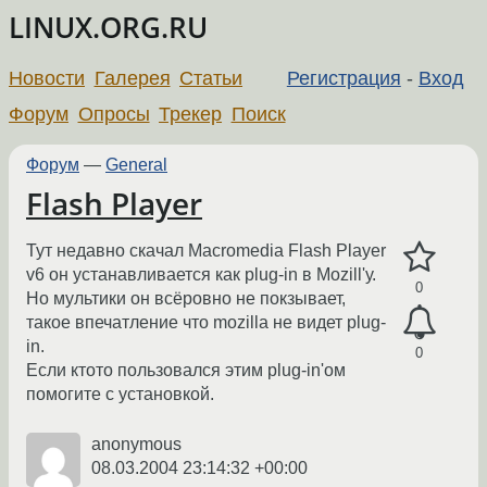
LINUX.ORG.RU
Новости
Галерея
Статьи
Регистрация
-
Вход
Форум
Опросы
Трекер
Поиск
Форум
—
General
Flash Player
Тут недавно скачал Macromedia Flash Player
v6 он устанавливается как plug-in в Mozill'у.
0
Но мультики он всёровно не покзывает,
такое впечатление что mozilla не видет plug-
in.
0
Если ктото пользовался этим plug-in'ом
помогите с установкой.
anonymous
08.03.2004 23:14:32 +00:00