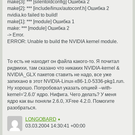
make[3]: *** [silentoldconfig] Ошибка 2
make[2]: *** [include/linux/autoconf.h] Ошибка 2
nvidia.ko failed to build!
make[1]: *** [module] Ошибка 1
make: *** [module] Ошибка 2
-> Error.
ERROR: Unable to build the NVIDIA kernel module.
То есть не находит он файла какого-то. Я почитал
ридмихи, там сказано что никаких NVIDIA-kernel &
NVIDIA_GLX пакетов ставить не надо, все уже
запихано в этот NVIDIA-Linux-x86-1.0-5336-pkg1.run.
Ну хорошо. Попробовал указать опцией --with-
kernel='2.6.0' ядро. Нифига. Чего делать? У меня
ядро как вы поняли 2.6.0, XFree 4.2.0. Помогите
разобраться.
LONGOBARD
★
03.03.2004 14:30:41 +00:00