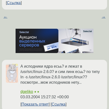
Ссылка
←
→
А исподники ядра есьь? и лежат в
/usr/src/linux-2.6.0? и сим линк есьь? по типу
ln -s /usr/src/linux-2.6.0 /usr/src/linux??
посмотри...мож исподников нету...
dgeliko
★★
03.03.2004 15:27:32 +00:00
Показать ответ
Ссылка