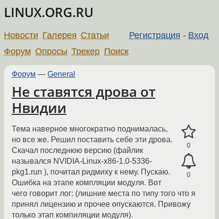
LINUX.ORG.RU
Новости
Галерея
Статьи
Регистрация
-
Вход
Форум
Опросы
Трекер
Поиск
Форум
—
General
Не ставятся дрова от
Нвидии
Тема наверное многократно поднималась,
но все же. Решил поставить себе эти дрова.
0
Скачал последнюю версию (файлик
назывался NVIDIA-Linux-x86-1.0-5336-
pkg1.run ), почитал ридмиху к нему. Пускаю.
0
Ошибка на этапе компляции модуля. Вот
чего говорит лог: (лишние места по типу того что я
принял лицензию и прочее опускаются. Привожу
только этап компиляции модуля).