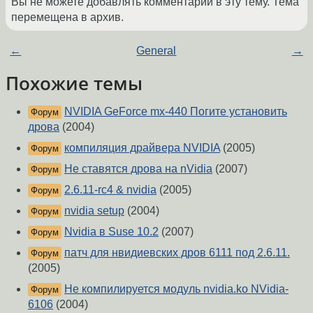
Вы не можете добавлять комментарии в эту тему. Тема
перемещена в архив.
←
General
→
Похожие темы
NVIDIA GeForce mx-440 Погите установить
Форум
дрова
(2004)
компиляция драйвера NVIDIA
(2005)
Форум
Не ставятся дрова на nVidia
(2007)
Форум
2.6.11-rc4 & nvidia
(2005)
Форум
nvidia setup
(2004)
Форум
Nvidia в Suse 10.2
(2007)
Форум
патч для нвидиевских дров 6111 под 2.6.11.
Форум
(2005)
Не компилируется модуль nvidia.ko NVidia-
Форум
6106
(2004)