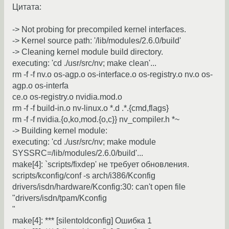
Цитата:
-> Not probing for precompiled kernel interfaces.
-> Kernel source path: '/lib/modules/2.6.0/build'
-> Cleaning kernel module build directory.
executing: 'cd ./usr/src/nv; make clean'...
rm -f -f nv.o os-agp.o os-interface.o os-registry.o nv.o os-
agp.o os-interfa
ce.o os-registry.o nvidia.mod.o
rm -f -f build-in.o nv-linux.o *.d .*.{cmd,flags}
rm -f -f nvidia.{o,ko,mod.{o,c}} nv_compiler.h *~
-> Building kernel module:
executing: 'cd ./usr/src/nv; make module
SYSSRC=/lib/modules/2.6.0/build'...
make[4]: `scripts/fixdep' не требует обновления.
scripts/kconfig/conf -s arch/i386/Kconfig
drivers/isdn/hardware/Kconfig:30: can't open file
"drivers/isdn/tpam/Kconfig
"
make[4]: *** [silentoldconfig] Ошибка 1