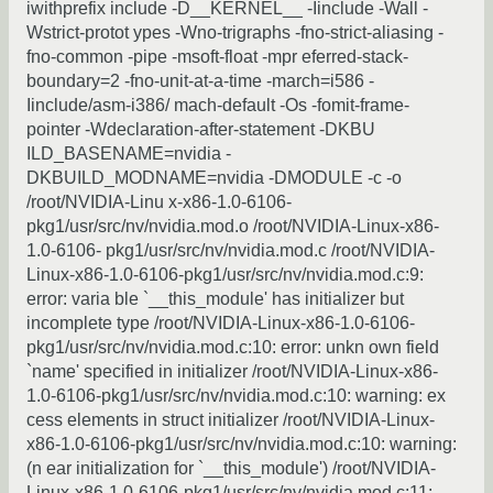
iwithprefix include -D__KERNEL__ -Iinclude -Wall -
Wstrict-protot ypes -Wno-trigraphs -fno-strict-aliasing -
fno-common -pipe -msoft-float -mpr eferred-stack-
boundary=2 -fno-unit-at-a-time -march=i586 -
Iinclude/asm-i386/ mach-default -Os -fomit-frame-
pointer -Wdeclaration-after-statement -DKBU
ILD_BASENAME=nvidia -
DKBUILD_MODNAME=nvidia -DMODULE -c -o
/root/NVIDIA-Linu x-x86-1.0-6106-
pkg1/usr/src/nv/nvidia.mod.o /root/NVIDIA-Linux-x86-
1.0-6106- pkg1/usr/src/nv/nvidia.mod.c /root/NVIDIA-
Linux-x86-1.0-6106-pkg1/usr/src/nv/nvidia.mod.c:9:
error: varia ble `__this_module' has initializer but
incomplete type /root/NVIDIA-Linux-x86-1.0-6106-
pkg1/usr/src/nv/nvidia.mod.c:10: error: unkn own field
`name' specified in initializer /root/NVIDIA-Linux-x86-
1.0-6106-pkg1/usr/src/nv/nvidia.mod.c:10: warning: ex
cess elements in struct initializer /root/NVIDIA-Linux-
x86-1.0-6106-pkg1/usr/src/nv/nvidia.mod.c:10: warning:
(n ear initialization for `__this_module') /root/NVIDIA-
Linux-x86-1.0-6106-pkg1/usr/src/nv/nvidia.mod.c:11: