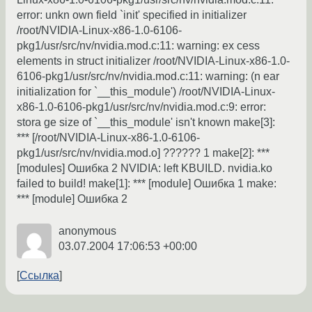
error: unkn own field `init' specified in initializer
/root/NVIDIA-Linux-x86-1.0-6106-
pkg1/usr/src/nv/nvidia.mod.c:11: warning: ex cess
elements in struct initializer /root/NVIDIA-Linux-x86-1.0-
6106-pkg1/usr/src/nv/nvidia.mod.c:11: warning: (n ear
initialization for `__this_module') /root/NVIDIA-Linux-
x86-1.0-6106-pkg1/usr/src/nv/nvidia.mod.c:9: error:
stora ge size of `__this_module' isn't known make[3]:
*** [/root/NVIDIA-Linux-x86-1.0-6106-
pkg1/usr/src/nv/nvidia.mod.o] ?????? 1 make[2]: ***
[modules] Ошибка 2 NVIDIA: left KBUILD. nvidia.ko
failed to build! make[1]: *** [module] Ошибка 1 make:
*** [module] Ошибка 2
anonymous
03.07.2004 17:06:53 +00:00
Ссылка