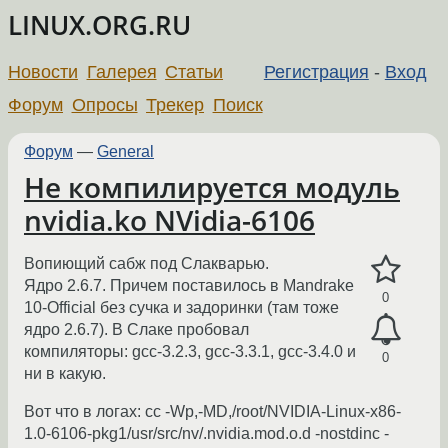
LINUX.ORG.RU
Новости
Галерея
Статьи
Регистрация
-
Вход
Форум
Опросы
Трекер
Поиск
Форум
—
General
Не компилируется модуль
nvidia.ko NVidia-6106
Вопиющий сабж под Слакварью.
Ядро 2.6.7. Причем поставилось в Mandrake
0
10-Official без сучка и задоринки (там тоже
ядро 2.6.7). В Слаке пробовал
компиляторы: gcc-3.2.3, gcc-3.3.1, gcc-3.4.0 и
0
ни в какую.
Вот что в логах: cc -Wp,-MD,/root/NVIDIA-Linux-x86-
1.0-6106-pkg1/usr/src/nv/.nvidia.mod.o.d -nostdinc -