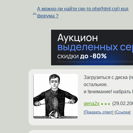
А можно-ли найти где-то php(html,cgi) код
←
форума ?
Загрузиться с диска (
остальное.
и !внимание! набрать l
gena2x
(
29.02.20
★★★
Показать ответ
Ссылка