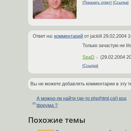
Показать ответ
Ссылка
Ответ на:
комментарий
от jackill
29.02.2004 1
Только зачастую не lilo,
SpaD
(
29.02.2004 20
☆
Ссылка
Вы не можете добавлять комментарии в эту т
А можно-ли найти где-то php(html,cgi) код
←
форума ?
Похожие темы