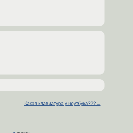
Какая клавиатура у ноутбука???
→