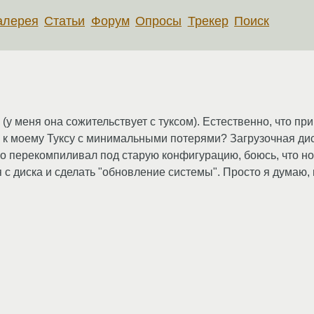
алерея
Статьи
Форум
Опросы
Трекер
Поиск
у меня она сожительствует с туксом). Естественно, что пр
 к моему Туксу с минимальными потерями? Загрузочная диск
го перекомпиливал под старую конфигурацию, боюсь, что но
я с диска и сделать "обновление системы". Просто я думаю, 