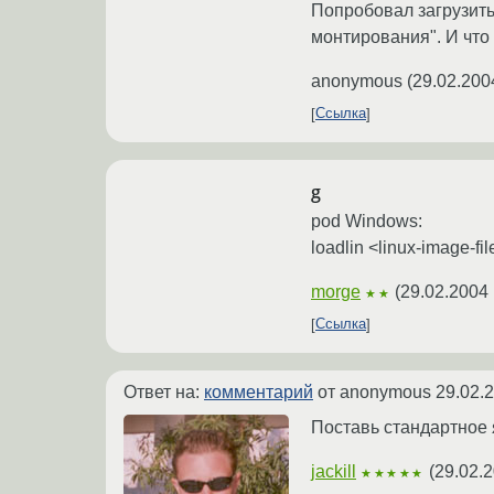
Попробовал загрузить
монтирования". И что 
anonymous
(
29.02.200
Ссылка
g
pod Windows:
loadlin <linux-image-fil
morge
(
29.02.2004 
★★
Ссылка
Ответ на:
комментарий
от anonymous
29.02.
Поставь стандартное я
jackill
(
29.02.2
★★★★★