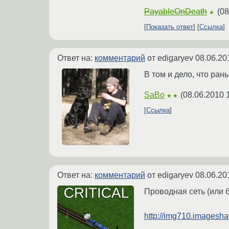
PayableOnDeath
(
08
★
Показать ответ
Ссылка
Ответ на:
комментарий
от edigaryev
08.06.20
В том и дело, что ран
SaBo
(
08.06.2010 
★★
Ссылка
Ответ на:
комментарий
от edigaryev
08.06.20
Проводная сеть (или 
http://img710.imagesh