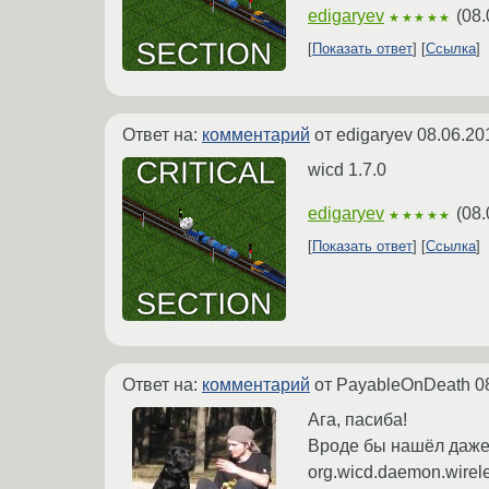
edigaryev
(
08.
★★★★★
Показать ответ
Ссылка
Ответ на:
комментарий
от edigaryev
08.06.20
wicd 1.7.0
edigaryev
(
08.
★★★★★
Показать ответ
Ссылка
Ответ на:
комментарий
от PayableOnDeath
0
Ага, пасиба!
Вроде бы нашёл даже 
org.wicd.daemon.wirele