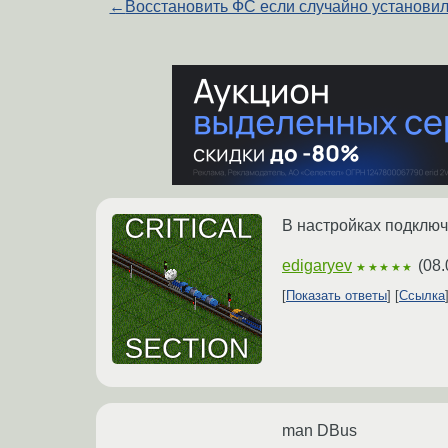
←
Восстановить ФС если случайно установил
В настройках подключ
edigaryev
(
08.
★★★★★
Показать ответы
Ссылка
man DBus