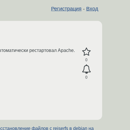
Регистрация
-
Вход
автоматически рестартовал Apache.
0
0
сстановление файлов с reiserfs в debian на