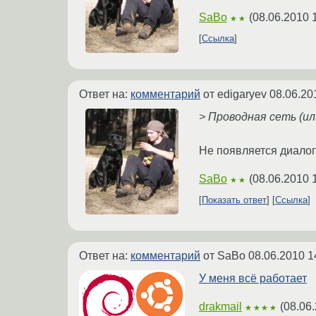
SaBo
(
08.06.2010 
★★
Ссылка
Ответ на:
комментарий
от edigaryev
08.06.20
> Проводная сеть (и
Не появляется диалог
SaBo
(
08.06.2010 
★★
Показать ответ
Ссылка
Ответ на:
комментарий
от SaBo
08.06.2010 1
У меня всё работает
drakmail
(
08.06
★★★★