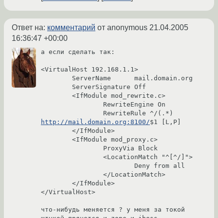
Ответ на:
комментарий
от anonymous
21.04.2005
16:36:47 +00:00
а если сделать так:

<VirtualHost 192.168.1.1>

        ServerName      mail.domain.org

        ServerSignature Off

        <IfModule mod_rewrite.c>

                RewriteEngine On

                RewriteRule ^/(.*) 
http://mail.domain.org:8100/
$1 [L,P]

        </IfModule>

        <IfModule mod_proxy.c>

                ProxyVia Block

                <LocationMatch "^[^/]">

                        Deny from all

                </LocationMatch>

        </IfModule>

</VirtualHost>

что-нибудь меняется ? у меня за токой 