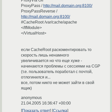
ProxyVia Off
ProxyPass /
http://mail.domain.org:8100/
ProxyPassReverse /
http://mail.domain.org:8100/
#CacheRoot /var/cache/apache
</IfModule>
</VirtualHost>
если CacheRoot раскоментировать то
скорость лишь ненамного
увеличивается но что еще хуже -
начинаются проблемы с сессиями на CGP
(т.е. пользователь поработал с почтой,
отлогинился и...
все, потом никто не может зайти в свой
ящик)
anonymous
21.04.2005 16:36:47 +00:00
Показать ответ
Ссылка