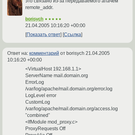
это связано из-за передаваемого апачем
remote_addr.
borisych
★★★★★
21.04.2005 10:16:20 +00:00
Показать ответ
Ссылка
Ответ на:
комментарий
от borisych
21.04.2005
10:16:20 +00:00
<VirtualHost 192.168.1.1>
ServerName mail.domain.org
ErrorLog
/var/log/apache/mail.domain.org/error.log
LogLevel error
CustomLog
/var/log/apache/mail.domain.org/access.log
"combined"
<IfModule mod_proxy.c>
ProxyRequests Off