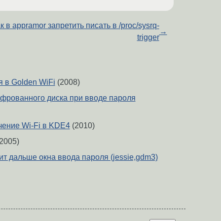
к в appramor запретить писать в /proc/sysrq-
→
trigger
 в Golden WiFi
(2008)
фрованного диска при вводе пароля
ение Wi-Fi в KDE4
(2010)
2005)
т дальше окна ввода пароля (jessie,gdm3)