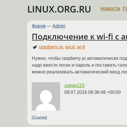
LINUX.ORG.RU
Новости
Г
Форум
—
Admin
Подключение к wi-fi с
raspberry pi
,
wicd
,
wi-fi
Нужно, чтобы raspberry pi автоматически подк
надо ввести логин и пароль и поставить гал
можно реализовать автоматический ввод ло
zubap123
09.07.2016 06:36:48 +00:00
Ссылка