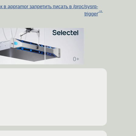
к в appramor запретить писать в /proc/sysrq-
→
trigger