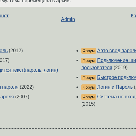
ему. Тема перемещена в архив.
рнет
Ка
Admin
роль
(2012)
Авто ввод пароля
Форум
017)
Подключение ши
Форум
пользователя
(2019)
дится текст(пароль, логин)
Быстрое подключ
Форум
и пароля
(2022)
Логин и Пароль
(
Форум
пароля
(2007)
Система не входи
Форум
(2015)