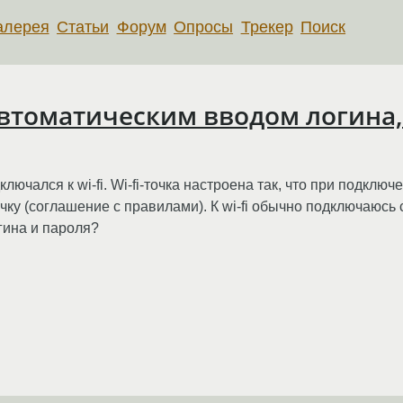
алерея
Статьи
Форум
Опросы
Трекер
Поиск
 автоматическим вводом логина,
лючался к wi-fi. Wi-fi-точка настроена так, что при подключ
очку (соглашение с правилами). К wi-fi обычно подключаюсь
гина и пароля?