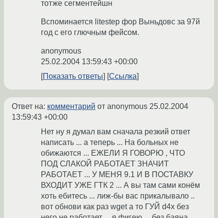
тотже сегментейшн
Вспоминается litestep фор Выньдовс за 97й
год с его глючным фейсом.
anonymous
25.02.2004 13:59:43 +00:00
Показать ответы
Ссылка
Ответ на:
комментарий
от anonymous
25.02.2004
13:59:43 +00:00
Нет ну я думал вам сначала резкий ответ
написать ... а теперь ... На больных не
обижаются ... ЕЖЕЛИ Я ГОВОРЮ , ЧТО
ПОД СЛАКОЙ РАБОТАЕТ ЗНАЧИТ
РАБОТАЕТ ... У МЕНЯ 9.1 И В ПОСТАВКУ
ВХОДИТ УЖЕ ГТК 2 ... А вы там сами конём
хоть ебитесь ... лиж-бы вас прикалывало ..
вот обнови как раз wget а то ГУЙ d4x без
него не работает ... я фигею ... без баяна ...