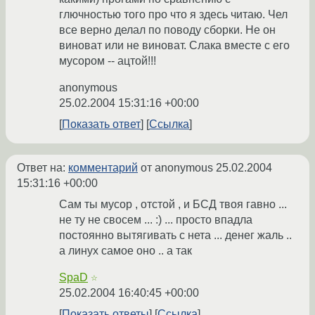
глючностью того про что я здесь читаю. Чел
все верно делал по поводу сборки. Не он
виноват или не виноват. Слака вместе с его
мусором -- ацтой!!!
anonymous
25.02.2004 15:31:16 +00:00
Показать ответ
Ссылка
Ответ на:
комментарий
от anonymous
25.02.2004
15:31:16 +00:00
Сам ты мусор , отстой , и БСД твоя гавно ...
не ту не свосем ... :) ... просто впадла
постоянно вытягивать с нета ... денег жаль ..
а линух самое оно .. а так
SpaD
☆
25.02.2004 16:40:45 +00:00
Показать ответы
Ссылка