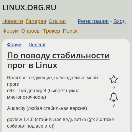
LINUX.ORG.RU
Новости
Галерея
Статьи
Регистрация
-
Вход
Форум
Опросы
Трекер
Поиск
Форум
—
General
По поводу стабильности
прог в Linux
Валятся следующие, наблюдаемые мной
проги:
0
d4x - Гуй для wget (бывает нужна
многопоточность)
0
Audacity (любая стабильная версия)
gqview 1.4.0 (стабильная ведь ветка (gtk 2.x тоже
собирал под все это))