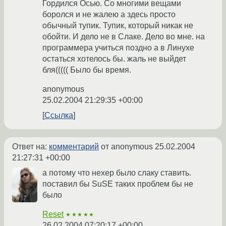
Гордился Осью. Со многими вещами
боролся и не жалею а здесь просто
обычный тупик. Тупик, который никак не
обойти. И дело не в Слаке. Дело во мне. на
программера учиться поздно а в Линухе
остаться хотелось бы. жаль не выйдет
бля((((( Было бы время.
anonymous
25.02.2004 21:29:35 +00:00
Ссылка
Ответ на:
комментарий
от anonymous
25.02.2004
21:27:31 +00:00
а потому что нехер было слаку ставить.
поставил бы SuSE таких проблем бы не
было
Reset
★★★★★
26.02.2004 07:20:17 +00:00