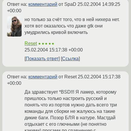
Ответ на:
комментарий
от SpaD
25.02.2004 14:39:25
+00:00
но только за счёт того, что в ней нихера нет.
хотя вот оказалось что даже gtk они
умудрились кривой включить
Reset
★★★★★
25.02.2004 15:17:38 +00:00
Показать ответ
Ссылка
Ответ на:
комментарий
от Reset
25.02.2004 15:17:38
+00:00
Да здравствует *BSD!!! Я ламер, которому
пришлось только настроить русский и
понять что из портов нужно дать всего три
команды для сборки не жалуюсь на такие
дикие баги. Позор БЛЯ в натуре. Мастдай
отдыхает с его глючными (не понятно
какими) прогами по сравнению с