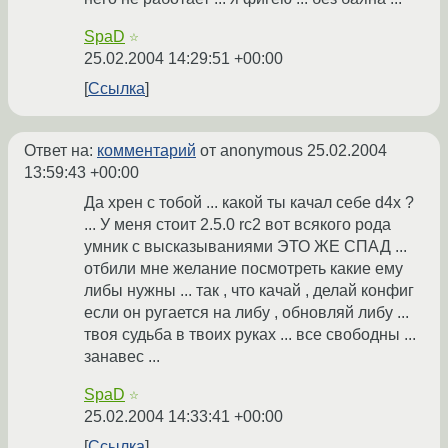
SpaD
☆
25.02.2004 14:29:51 +00:00
Ссылка
Ответ на:
комментарий
от anonymous
25.02.2004
13:59:43 +00:00
Да хрен с тобой ... какой ты качал себе d4x ?
... У меня стоит 2.5.0 rc2 вот всякого рода
умник с высказываниями ЭТО ЖЕ СПАД ...
отбили мне желание посмотреть какие ему
либы нужны ... так , что качай , делай конфиг
если он ругается на либу , обновляй либу ...
твоя судьба в твоих руках ... все свободны ...
занавес ...
SpaD
☆
25.02.2004 14:33:41 +00:00
Ссылка