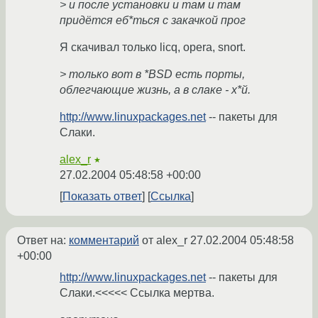
> и после установки и там и там
придётся еб*ться с закачкой прог
Я скачивал только licq, opera, snort.
> только вот в *BSD есть порты,
облегчающие жизнь, а в слаке - х*й.
http://www.linuxpackages.net
-- пакеты для
Слаки.
alex_r
★
27.02.2004 05:48:58 +00:00
Показать ответ
Ссылка
Ответ на:
комментарий
от alex_r
27.02.2004 05:48:58
+00:00
http://www.linuxpackages.net
-- пакеты для
Слаки.<<<<< Ссылка мертва.