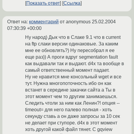
Показать ответ
Ссылка
Ответ на:
комментарий
от anonymous
25.02.2004
07:30:39 +00:00
Ну народ) Дык что в Слаке 9.1 что в current
на ftp слаки версии одинаковые. За каким
мне ее обновлять?) Ну пересобрал я ее
еще раз)) А проги вдруг segmentation fault
как выдавали так и выдают. d4x та вообще в
самый ответственный момент падает.
Ну не нравится мне консольный wget и все
тут. Нужна многопоточность ибо он как
встанет в середине закачки сайта а Ты в
этот момент чем то другим занимаешься.
Следить чтоли за ним как Ленин?! опция --
timeout= для него палево полная - хоть
секунду ставь а он даже запросы за 10 сек
не делает при ступоре. d4x в этот момент
хоть другой какой файл тянет. С gqview