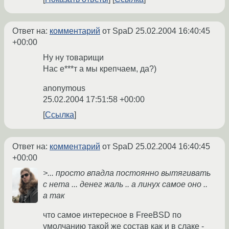
Ответ на:
комментарий
от SpaD
25.02.2004 16:40:45
+00:00
Ну ну товарищи
Нас е***т а мы крепчаем, да?)
anonymous
25.02.2004 17:51:58 +00:00
Ссылка
Ответ на:
комментарий
от SpaD
25.02.2004 16:40:45
+00:00
>... просто впадла постоянно вытягивать
с нета ... денег жаль .. а линух самое оно ..
а так
что самое интересное в FreeBSD по
умолчанию такой же состав как и в слаке -