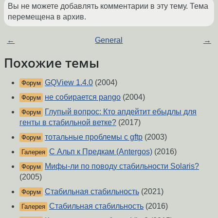
Вы не можете добавлять комментарии в эту тему. Тема
перемещена в архив.
←
General
→
Похожие темы
GQView 1.4.0
(2004)
Форум
не собирается pango
(2004)
Форум
Глупый вопрос: Кто апдейтит ебыдлы для
Форум
генты в стабильной ветке?
(2017)
тотальные проблемы с gftp
(2003)
Форум
С Альп к Предкам (Antergos)
(2016)
Галерея
Мифы-ли по поводу стабильности Solaris?
Форум
(2005)
Стабильная стабильность
(2021)
Форум
Стабильная стабильность
(2016)
Галерея