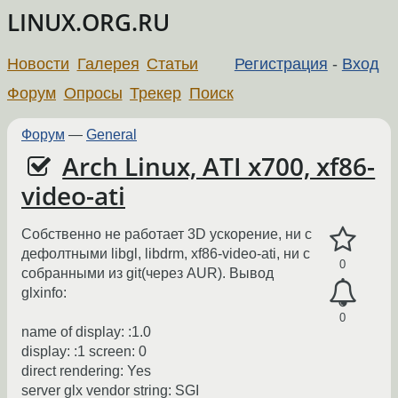
LINUX.ORG.RU
Новости
Галерея
Статьи
Регистрация
-
Вход
Форум
Опросы
Трекер
Поиск
Форум
—
General
Arch Linux, ATI x700, xf86-
video-ati
Собственно не работает 3D ускорение, ни с
дефолтными libgl, libdrm, xf86-video-ati, ни с
0
собранными из git(через AUR). Вывод
glxinfo:
0
name of display: :1.0
display: :1 screen: 0
direct rendering: Yes
server glx vendor string: SGI