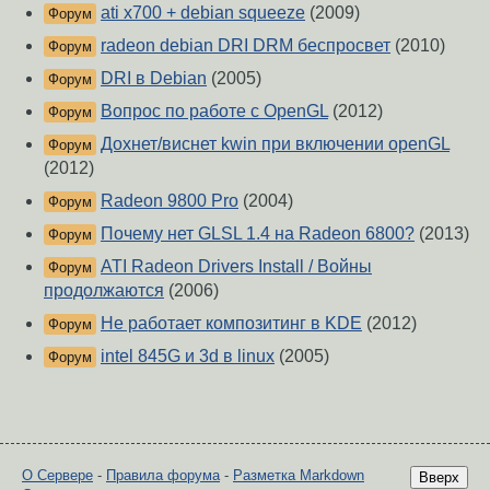
ati x700 + debian squeeze
(2009)
Форум
radeon debian DRI DRM беспросвет
(2010)
Форум
DRI в Debian
(2005)
Форум
Вопрос по работе с OpenGL
(2012)
Форум
Дохнет/виснет kwin при включении openGL
Форум
(2012)
Radeon 9800 Pro
(2004)
Форум
Почему нет GLSL 1.4 на Radeon 6800?
(2013)
Форум
ATI Radeon Drivers Install / Войны
Форум
продолжаются
(2006)
Не работает композитинг в KDE
(2012)
Форум
intel 845G и 3d в linux
(2005)
Форум
О Сервере
-
Правила форума
-
Разметка Markdown
Вверх