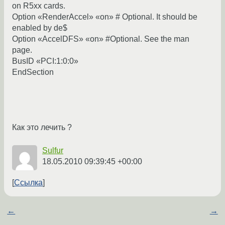
on R5xx cards.
Option «RenderAccel» «on» # Optional. It should be
enabled by de$
Option «AccelDFS» «on» #Optional. See the man
page.
BusID «PCI:1:0:0»
EndSection
Как это лечить ?
Sulfur
18.05.2010 09:39:45 +00:00
Ссылка
←
→