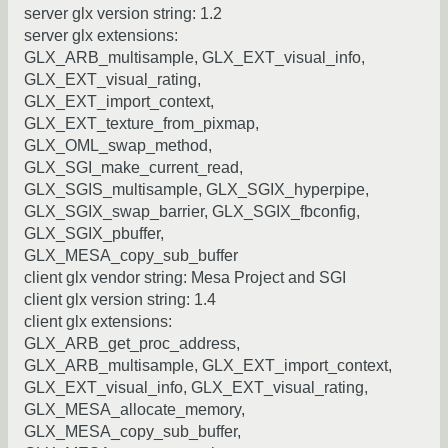
server glx version string: 1.2
server glx extensions:
GLX_ARB_multisample, GLX_EXT_visual_info,
GLX_EXT_visual_rating,
GLX_EXT_import_context,
GLX_EXT_texture_from_pixmap,
GLX_OML_swap_method,
GLX_SGI_make_current_read,
GLX_SGIS_multisample, GLX_SGIX_hyperpipe,
GLX_SGIX_swap_barrier, GLX_SGIX_fbconfig,
GLX_SGIX_pbuffer,
GLX_MESA_copy_sub_buffer
client glx vendor string: Mesa Project and SGI
client glx version string: 1.4
client glx extensions:
GLX_ARB_get_proc_address,
GLX_ARB_multisample, GLX_EXT_import_context,
GLX_EXT_visual_info, GLX_EXT_visual_rating,
GLX_MESA_allocate_memory,
GLX_MESA_copy_sub_buffer,