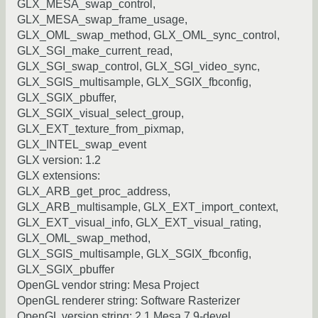
GLX_MESA_swap_control,
GLX_MESA_swap_frame_usage,
GLX_OML_swap_method, GLX_OML_sync_control,
GLX_SGI_make_current_read,
GLX_SGI_swap_control, GLX_SGI_video_sync,
GLX_SGIS_multisample, GLX_SGIX_fbconfig,
GLX_SGIX_pbuffer,
GLX_SGIX_visual_select_group,
GLX_EXT_texture_from_pixmap,
GLX_INTEL_swap_event
GLX version: 1.2
GLX extensions:
GLX_ARB_get_proc_address,
GLX_ARB_multisample, GLX_EXT_import_context,
GLX_EXT_visual_info, GLX_EXT_visual_rating,
GLX_OML_swap_method,
GLX_SGIS_multisample, GLX_SGIX_fbconfig,
GLX_SGIX_pbuffer
OpenGL vendor string: Mesa Project
OpenGL renderer string: Software Rasterizer
OpenGL version string: 2.1 Mesa 7.9-devel