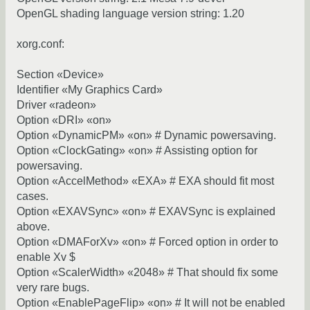
OpenGL shading language version string: 1.20
xorg.conf:
Section «Device»
Identifier «My Graphics Card»
Driver «radeon»
Option «DRI» «on»
Option «DynamicPM» «on» # Dynamic powersaving.
Option «ClockGating» «on» # Assisting option for
powersaving.
Option «AccelMethod» «EXA» # EXA should fit most
cases.
Option «EXAVSync» «on» # EXAVSync is explained
above.
Option «DMAForXv» «on» # Forced option in order to
enable Xv $
Option «ScalerWidth» «2048» # That should fix some
very rare bugs.
Option «EnablePageFlip» «on» # It will not be enabled