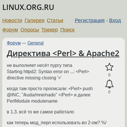
LINUX.ORG.RU
Новости
Галерея
Статьи
Регистрация
-
Вход
Форум
Опросы
Трекер
Поиск
Форум
—
General
Директива <Perl> & Apache2
не выполняет несёт пургу типа
Starting httpd2: Syntax error on ...: <Perl>
0
directive missing closing '>'
когда там просто прописали: <Perl> push
0
@INC, "/kuda/mne/nado" </Perl> и далее
PerlModule modulename
в 1.3. всё то же самое работало
как теперь мод_перл использовать во 2-ом? %/