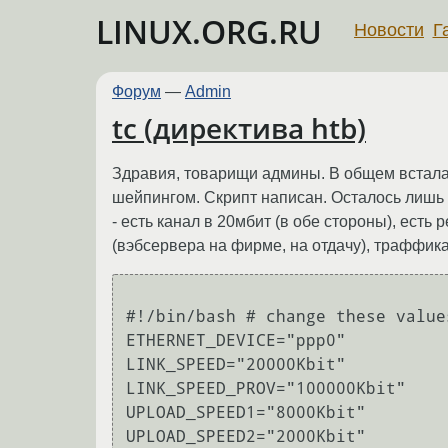
LINUX.ORG.RU
Новости
Г
Форум
—
Admin
tc (директива htb)
Здравия, товарищи админы. В общем встала
шейпингом. Скрипт написан. Осталось лишь з
- есть канал в 20мбит (в обе стороны), ест
(вэбсервера на фирме, на отдачу), траффика
#!/bin/bash # change these value
ETHERNET_DEVICE="ppp0" 

LINK_SPEED="20000Kbit" 

LINK_SPEED_PROV="100000Kbit"

UPLOAD_SPEED1="8000Kbit" 

UPLOAD_SPEED2="2000Kbit" 
