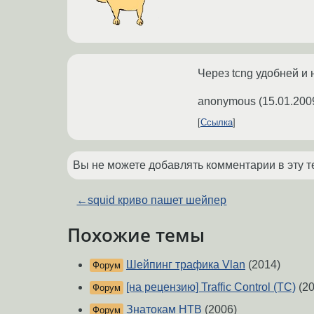
Через tcng удобней и 
anonymous
(
15.01.200
Ссылка
Вы не можете добавлять комментарии в эту т
←
squid криво пашет шейпер
Похожие темы
Шейпинг трафика Vlan
(2014)
Форум
[на рецензию] Traffic Control (TC)
(20
Форум
Знатокам HTB
(2006)
Форум