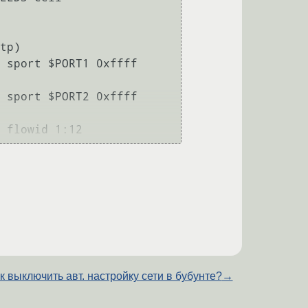
tp) 

 sport $PORT1 0xffff 
 sport $PORT2 0xffff 
 flowid 1:12 
к выключить авт. настройку сети в бубунте?
→