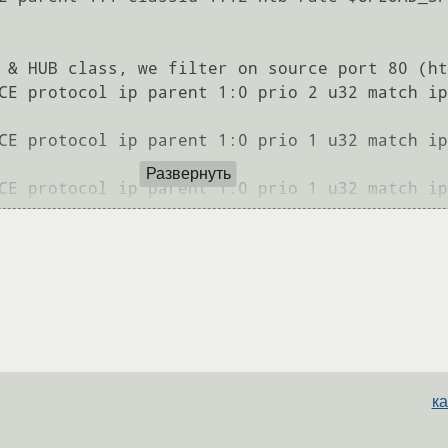
 & HUB class, we filter on source port 80 (ht
CE protocol ip parent 1:0 prio 2 u32 match ip
CE protocol ip parent 1:0 prio 1 u32 match ip
Развернуть
CE protocol ip parent 1:0 prio 1 u32 match ip
ка