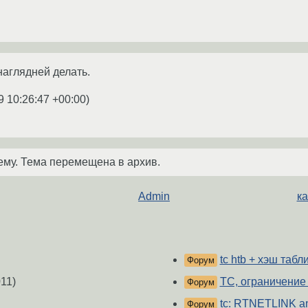
наглядней делать.
9 10:26:47 +00:00
)
ему. Тема перемещена в архив.
Admin
ка
tc htb + хэш табл
Форум
11)
TC, ограничение 
Форум
tc: RTNETLINK an
Форум