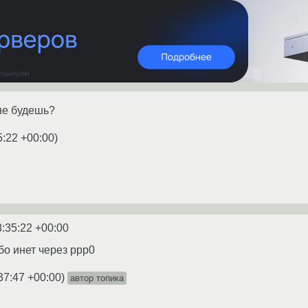
не будешь?
5:22 +00:00
)
8:35:22 +00:00
бо инет через ppp0
37:47 +00:00
)
автор топика