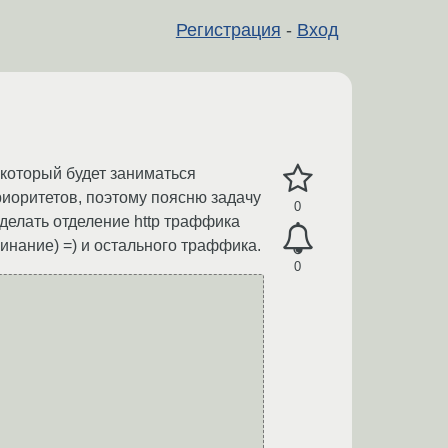
Регистрация
-
Вход
который будет заниматься
риоритетов, поэтому поясню задачу
0
сделать отделение http траффика
инание) =) и остального траффика.
0