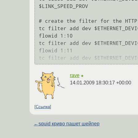
$LINK_SPEED_PROV

# create the filter for the HTTP
tc filter add dev $ETHERNET_DEVI
flowid 1:10 

tc filter add dev $ETHERNET_DEVI
flowid 1:11 

tc filter add dev $ETHERNET_DEVI
rave
★
14.01.2009 18:30:17 +00:00
Ссылка
←
squid криво пашет шейпер