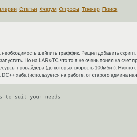
алерея
Статьи
Форум
Опросы
Трекер
Поиск
 необходимость шейпить траффик. Рещил добавить скрипт, 
апустить. Но на LAR&TC что то я не очень понял на счет п
ь ресурсы провайдера (до которых скорость 100мбит). Нужно 
 DC++ хаба (используется на работе, от старого админа нач
s to suit your needs
