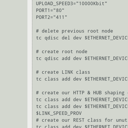
UPLOAD_SPEED3="10000Kbit" 

PORT1="80" 

PORT2="411"

# delete previous root node 

tc qdisc del dev $ETHERNET_DEVICE
# create root node 

tc qdisc add dev $ETHERNET_DEVIC
# create LINK class 

tc class add dev $ETHERNET_DEVIC
# create our HTTP & HUB shaping c
tc class add dev $ETHERNET_DEVIC
tc class add dev $ETHERNET_DEVIC
$LINK_SPEED_PROV 

# create our REST class for unut
tc class add dev $ETHERNET_DEVIC