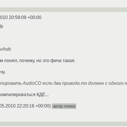
2010 20:59:09 +00:00
db
ev/hdb
м понял, почему, но это фича такая.
чу.
опировать AudioCD если два привода то должен с одного н
компилироваться КДЕ...
05.2010 22:20:16 +00:00
)
автор топика