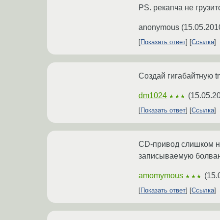
PS. рекапча не грузитс
anonymous
(
15.05.201
Показать ответ
Ссылка
Создай гигабайтную tm
dm1024
(
15.05.2
★★★
Показать ответ
Ссылка
CD-привод слишком не
записываемую болванк
amomymous
(
15.
★★★
Показать ответ
Ссылка