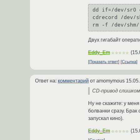
dd if=/dev/sr0 
cdrecord /dev/s
Двух гигабайт операти
Eddy_Em
(
15.
☆☆☆☆☆
Показать ответ
Ссылка
Ответ на:
комментарий
от amomymous
15.05
CD-привод слишком
Ну не скажите: у мен
болванки сразу. Брак 
запускал кино).
Eddy_Em
(
15.
☆☆☆☆☆