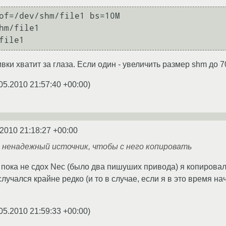
of=/dev/shm/file1 bs=10M

hm/file1

вки хватит за глаза. Если один - увеличить размер shm до 
05.2010 21:57:40 +00:00
)
.2010 21:18:27 +00:00
 ненадежный источник, чтобы с него копировать
я пока не сдох Nec (было два пишуших привода) я копировал
случался крайне редко (и то в случае, если я в это время н
05.2010 21:59:33 +00:00
)