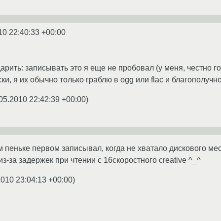
10 22:40:33 +00:00
арить: записывать это я еще не пробовал (у меня, честно г
ки, я их обычно только граблю в ogg или flac и благополучн
05.2010 22:42:39 +00:00
)
м пеньке первом записывал, когда не хватало дискового ме
з-за задержек при чтении с 16скоростного creative ^_^
2010 23:04:13 +00:00
)