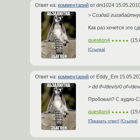
Ответ на:
комментарий
от dm1024
15.05.2010
> Создай гигабайтную
Как раз хочется это с
question4
(
15.
★★★★★
Ссылка
Ответ на:
комментарий
от Eddy_Em
15.05.20
> dd if=/dev/sr0 of=/de
Пробовал? С аудио-CD
question4
(
15.
★★★★★
Показать ответ
Ссылка