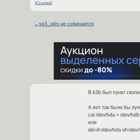
Ссылка
←
sg3_utils не собирается
В k3b был пункт скоп
А вот так было бы луч
cat /dev/hda > /dev/hdb
или
dd=if=/dev/hda of=/dev