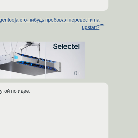
[gentoo]а кто-нибудь пробовал перевести на
→
upstart?
угой по идее.