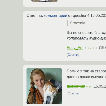
Ответ на:
комментарий
от question4
15.05.20
Спасибо...
Вы не спешите благод
копировать
аудио-дис
Eddy_Em
(
15.
☆☆☆☆☆
Ссылка
Помню я так на старо
дисков дохли именно и
darkshvein
(
15.05.
☆☆
Ссылка