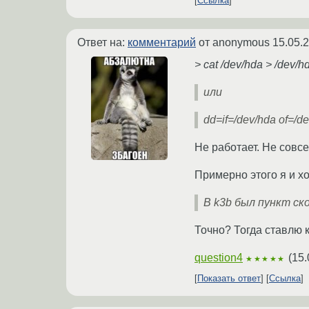
Ссылка
Ответ на:
комментарий
от anonymous
15.05.
> cat /dev/hda > /dev/h
или
dd=if=/dev/hda of=/d
Не работает. Не совсе
Примерно этого я и хо
В k3b был пункт ск
Точно? Тогда ставлю 
question4
(
15.
★★★★★
Показать ответ
Ссылка