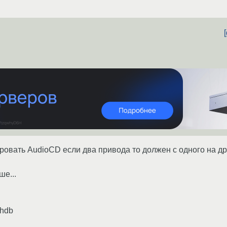
ировать AudioCD если два привода то должен с одного на др
ше...
/hdb