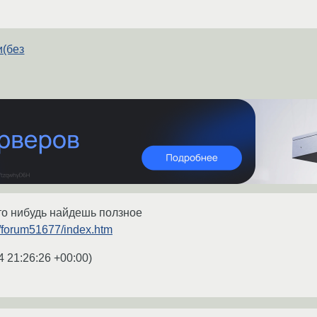
и(без
то нибудь найдешь ползное
et/forum51677/index.htm
4 21:26:26 +00:00
)