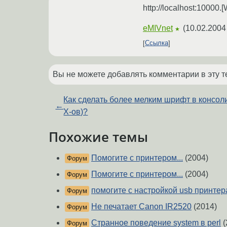
http://localhost:1000
eMIVnet
(
10.02.2004
★
Ссылка
Вы не можете добавлять комментарии в эту т
Как сделать более мелким шрифт в консол
←
Х-ов)?
Похожие темы
Помогите с принтером...
(2004)
Форум
Помогите с принтером...
(2004)
Форум
помогите с настройкой usb принтер
Форум
Не печатает Canon IR2520
(2014)
Форум
Странное поведение system в perl
(
Форум