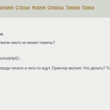
алерея
Статьи
Форум
Опросы
Трекер
Поиск
.
еужели никто не может помочь?
v/usb/lp0) ;
ереди печати и чего-то ждут. Принтер молчит. Что делать? Т