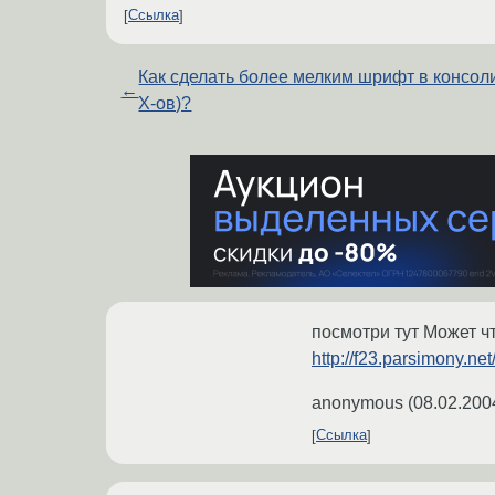
Ссылка
Как сделать более мелким шрифт в консол
←
Х-ов)?
посмотри тут Может ч
http://f23.parsimony.n
anonymous
(
08.02.200
Ссылка