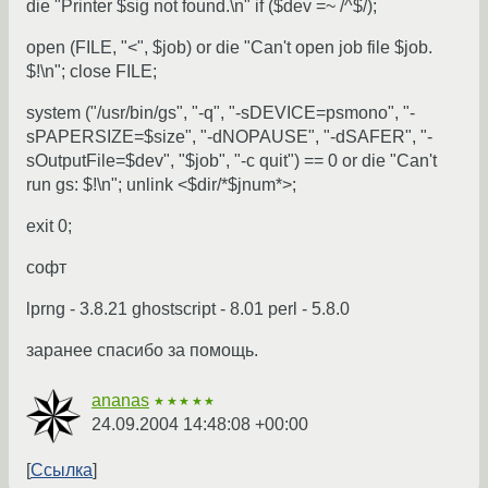
die "Printer $sig not found.\n" if ($dev =~ /^$/);
open (FILE, "<", $job) or die "Can't open job file $job.
$!\n"; close FILE;
system ("/usr/bin/gs", "-q", "-sDEVICE=psmono", "-
sPAPERSIZE=$size", "-dNOPAUSE", "-dSAFER", "-
sOutputFile=$dev", "$job", "-c quit") == 0 or die "Can't
run gs: $!\n"; unlink <$dir/*$jnum*>;
exit 0;
софт
lprng - 3.8.21 ghostscript - 8.01 perl - 5.8.0
заранее спасибо за помощь.
ananas
★★★★★
24.09.2004 14:48:08 +00:00
Ссылка