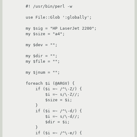
#! /usr/bin/perl -w

use File::Glob ':globally';

my $sig = "HP LaserJet 2200";

my $size = "a4";

my $dev = "";

my $dir = "";

my $file = "";

my $jnum = "";

foreach $i (@ARGV) {

    if ($i =~ /^\-Z/) {

	$i =~ s/\-Z//;

	$size = $i;

    }

    if ($i =~ /^\-d/) {

	$i =~ s/\-d//;

	$dir = $i;

    }

    if ($i =~ /^\-e/) {
