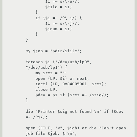
	$i =~ s/\-e//;

	$file = $i;

    }

    if ($i =~ /^\-j/) {

	$i =~ s/\-j//;

	$jnum = $i;

    }

}

my $job = "$dir/$file";

foreach $i ("/dev/usb/lp0", 
"/dev/usb/lp1") {

    my $res = "";

    open (LP, $i) or next;

    ioctl (LP, 0x84005001, $res);

    close LP;

    $dev = $i if ($res =~ /$sig/);

}

die "Printer $sig not found.\n" if ($dev 
=~ /^$/);

open (FILE, "<", $job) or die "Can't open 
job file $job. $!\n";
