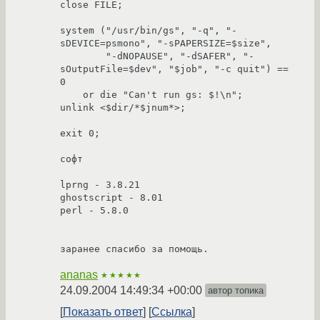
close FILE;

system ("/usr/bin/gs", "-q", "-
sDEVICE=psmono", "-sPAPERSIZE=$size",

	"-dNOPAUSE", "-dSAFER", "-
sOutputFile=$dev", "$job", "-c quit") == 
0

    or die "Can't run gs: $!\n";

unlink <$dir/*$jnum*>;

exit 0;

софт

lprng - 3.8.21

ghostscript - 8.01

perl - 5.8.0

заранее спасибо за помощь.
ananas
★★★★★
24.09.2004 14:49:34 +00:00
автор топика
Показать ответ
Ссылка