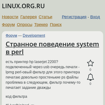
LINUX.ORG.RU
Новости
Галерея
Статьи
Регистрация
-
Вход
Форум
Опросы
Трекер
Поиск
Форум
—
Development
Странное поведение system
в perl
есть принтер hp laserjet 2200?
подключенный через usb очередь печати -
0
lprng perl-овый фильтр для этого принтера
печатаю довольно простенькие ps файлы
проблема в следующем, фильтр почему-то
0
печатает задание дважды
код фильтра