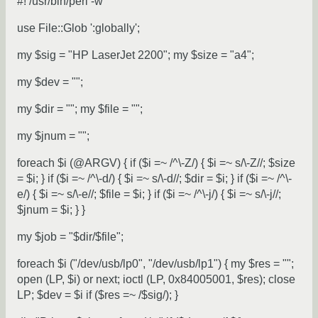
#! /usr/bin/perl -w
use File::Glob ':globally';
my $sig = "HP LaserJet 2200"; my $size = "a4";
my $dev = "";
my $dir = ""; my $file = "";
my $jnum = "";
foreach $i (@ARGV) { if ($i =~ /^\-Z/) { $i =~ s/\-Z//; $size
= $i; } if ($i =~ /^\-d/) { $i =~ s/\-d//; $dir = $i; } if ($i =~ /^\-
e/) { $i =~ s/\-e//; $file = $i; } if ($i =~ /^\-j/) { $i =~ s/\-j//;
$jnum = $i; } }
my $job = "$dir/$file";
foreach $i ("/dev/usb/lp0", "/dev/usb/lp1") { my $res = "";
open (LP, $i) or next; ioctl (LP, 0x84005001, $res); close
LP; $dev = $i if ($res =~ /$sig/); }