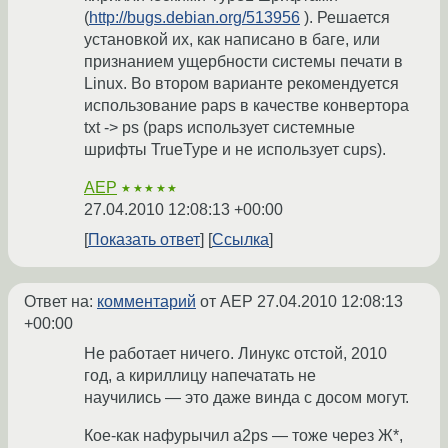
(
http://bugs.debian.org/513956
). Решается
установкой их, как написано в баге, или
признанием ущербности системы печати в
Linux. Во втором варианте рекомендуется
использование paps в качестве конвертора
txt -> ps (paps использует системные
шрифты TrueType и не использует cups).
AEP
★★★★★
27.04.2010 12:08:13 +00:00
Показать ответ
Ссылка
Ответ на:
комментарий
от AEP
27.04.2010 12:08:13
+00:00
Не работает ничего. Линукс отстой, 2010
год, а кириллицу напечатать не
научились — это даже винда с досом могут.
Кое-как нафурычил a2ps — тоже через Ж*,