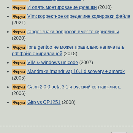
И опять монтирование флешки
(2010)
Форум
Vim: корректное определине кодировки файла
Форум
(2021)
ranger знаки вопросов вместо кириллицы
Форум
(2020)
lpr в gentoo не может правильно напечатать
Форум
pdf файл с кириллицей
(2018)
VIM & windows unicode
(2007)
Форум
Mandrake (mandriva) 10.1 discovery + amarok
Форум
(2005)
Gaim 2.0.0 beta 3.1 и русский контакт-лист..
Форум
(2006)
Gftp vs CP1251
(2008)
Форум