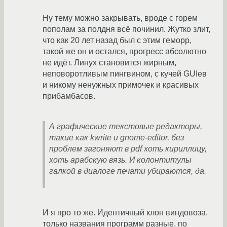
Ну тему можно закрывать, вроде с горем
пополам за полдня всё починил. Жутко злит,
что как 20 лет назад был с этим геморр,
такой же он и остался, прогресс абсолютно
не идёт. Линух становится жирным,
неповоротливым пингвином, с кучей GUIев
и никому ненужных примочек и красивых
прибамбасов.
А графические текстовые редакторы,
такие как kwrite и gnome-editor, без
проблем загоняют в pdf хоть кириллицу,
хоть арабскую вязь. И колонтитулы
галкой в диалоге печати убираются, да.
И я про то же. Идентичный клон виндовоза,
только названия программ разные, по