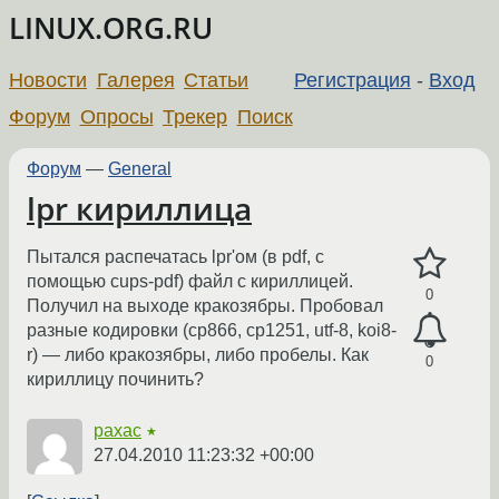
LINUX.ORG.RU
Новости
Галерея
Статьи
Регистрация
-
Вход
Форум
Опросы
Трекер
Поиск
Форум
—
General
lpr кириллица
Пытался распечатась lpr'ом (в pdf, с
помощью cups-pdf) файл с кириллицей.
0
Получил на выходе кракозябры. Пробовал
разные кодировки (cp866, cp1251, utf-8, koi8-
r) — либо кракозябры, либо пробелы. Как
0
кириллицу починить?
paxac
★
27.04.2010 11:23:32 +00:00