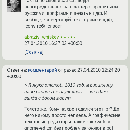
Так ты не смешивай cat file|lpr
непосредственно на принтер с прошитыми
русскими шрифтами и печать в пдф. И
вообще, конвертируй текст прямо в пдф,
iconv тебя спасет.
abraziv_whiskey
★★★★★
27.04.2010 16:27:02 +00:00
Ссылка
Ответ на:
комментарий
от paxac
27.04.2010 12:24:20
+00:00
> Линукс отстой, 2010 год, а кириллицу
напечатать не научились — это даже
винда с досом могут.
Толсто же. Кому на хрен сдался этот lpr? До
него никому просто нет дела. А графические
текстовые редакторы, такие как kwrite и
gnome-editor, без проблем загоняют в pdf