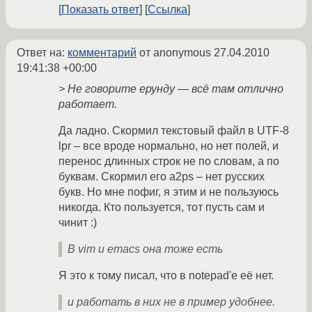
Показать ответ
Ссылка
Ответ на:
комментарий
от anonymous
27.04.2010
19:41:38 +00:00
> Не говорите ерунду — всё там отлично
работает.
Да ладно. Скормил текстовый файл в UTF-8
lpr – все вроде нормально, но нет полей, и
перенос длинных строк не по словам, а по
буквам. Скормил его a2ps – нет русских
букв. Но мне пофиг, я этим и не пользуюсь
никогда. Кто пользуется, тот пусть сам и
чинит :)
В vim и emacs она тоже есть
Я это к тому писал, что в notepad'е её нет.
и работать в них не в пример удобнее.