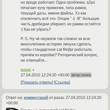
но вроде работает. Одна проблема: a2ps
печатает кучу примочек, типа рамок,
текущей даты, имени файлы. Хз как
отключчить всё это. Опции "-1 -B" большую
часть дребедни убирают, но рамка остаётся
:( Как её убрать?
P. S. Ну чё неужели так сложно за всю
многолетнюю историю линуха сделать,
чтобы стандартное cat file|lpr работало,
причём из коробки? Риторический вопрос,
не отвечайте...
paxac
★
27.04.2010 12:24:20 +00:00
автор топика
Показать ответы
Ссылка
Ответ на:
комментарий
от paxac
27.04.2010 12:24:20
+00:00