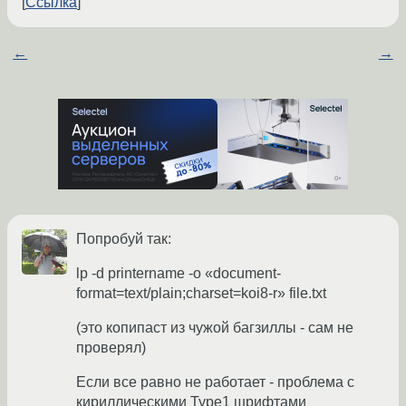
Ссылка
←
→
Попробуй так:
lp -d printername -o «document-
format=text/plain;charset=koi8-r» file.txt
(это копипаст из чужой багзиллы - сам не
проверял)
Если все равно не работает - проблема с
кириллическими Type1 шрифтами