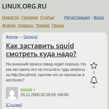
LINUX.ORG.RU
Новости
Галерея
Статьи
Регистрация
-
Вход
Форум
Опросы
Трекер
Поиск
Форум
—
General
Как заставить squid
смотреть куда надо?
На внешний прокси сквид ходит хорошо. Но
как заставить его не отсылать туда запросы
0
на http://localhost, притом что он прописан в
/etc/hosts?
0
ingvarr
★
20.11.2000 02:18:28 +00:00
Ссылка