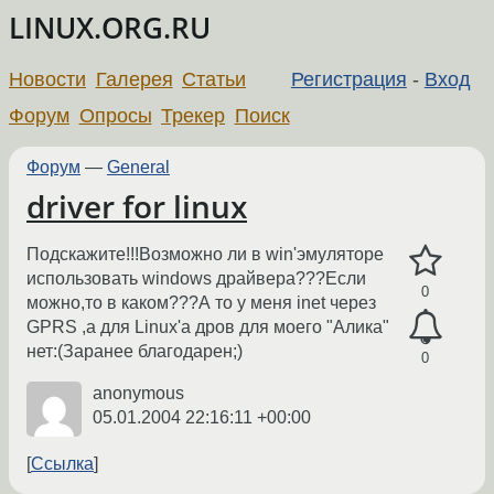
LINUX.ORG.RU
Новости
Галерея
Статьи
Регистрация
-
Вход
Форум
Опросы
Трекер
Поиск
Форум
—
General
driver for linux
Подскажите!!!Возможно ли в win'эмуляторе
использовать windows драйвера???Если
0
можно,то в каком???А то у меня inet через
GPRS ,а для Linux'а дров для моего "Алика"
нет:(Заранее благодарен;)
0
anonymous
05.01.2004 22:16:11 +00:00
Ссылка