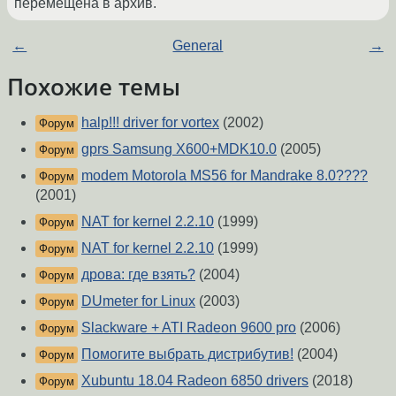
перемещена в архив.
←
General
→
Похожие темы
halp!!! driver for vortex
(2002)
Форум
gprs Samsung X600+MDK10.0
(2005)
Форум
modem Motorola MS56 for Mandrake 8.0????
Форум
(2001)
NAT for kernel 2.2.10
(1999)
Форум
NAT for kernel 2.2.10
(1999)
Форум
дрова: где взять?
(2004)
Форум
DUmeter for Linux
(2003)
Форум
Slackware + ATI Radeon 9600 pro
(2006)
Форум
Помогите выбрать дистрибутив!
(2004)
Форум
Xubuntu 18.04 Radeon 6850 drivers
(2018)
Форум