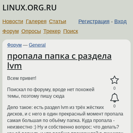
LINUX.ORG.RU
Новости
Галерея
Статьи
Регистрация
-
Вход
Форум
Опросы
Трекер
Поиск
Форум
—
General
пропала папка с раздела
lvm
Всем привет!
0
Поискал по форуму, вроде нет похожей
темы, поэтому пишу сюда
0
Дело такое: есть раздел lvm из трёх жёстких
дисков, и с него в один прекрасный момент пропала
самая большая по объёму папка. Куда пропала -
неизвестно :) Ну и собственно вопрос: что делать?