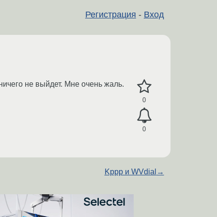
Регистрация
-
Вход
ничего не выйдет. Мне очень жаль.
0
0
Kppp и WVdial
→