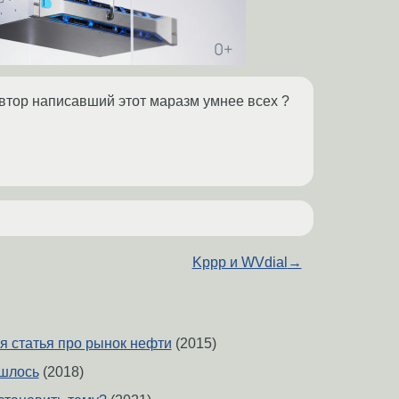
автор написавший этот маразм умнее всех ?
Kppp и WVdial
→
я статья про рынок нефти
(2015)
ишлось
(2018)