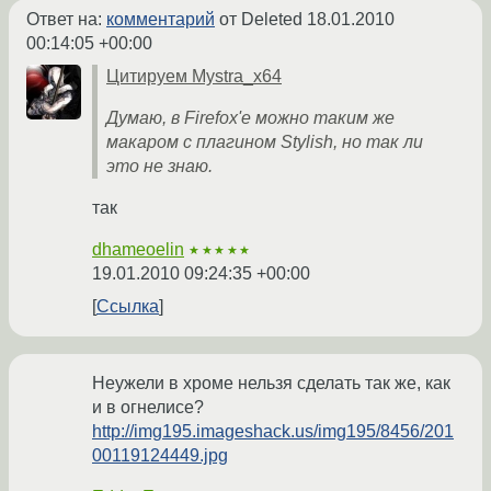
Ответ на:
комментарий
от Deleted
18.01.2010
00:14:05 +00:00
Цитируем Mystra_x64
Думаю, в Firefox'е можно таким же
макаром с плагином Stylish, но так ли
это не знаю.
так
dhameoelin
★★★★★
19.01.2010 09:24:35 +00:00
Ссылка
Неужели в хроме нельзя сделать так же, как
и в огнелисе?
http://img195.imageshack.us/img195/8456/201
00119124449.jpg