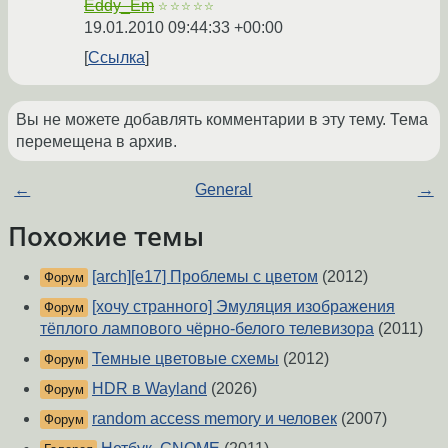
Eddy_Em
☆☆☆☆☆
19.01.2010 09:44:33 +00:00
Ссылка
Вы не можете добавлять комментарии в эту тему. Тема
перемещена в архив.
←
General
→
Похожие темы
[arch][e17] Проблемы с цветом
(2012)
Форум
[хочу странного] Эмуляция изображения
Форум
тёплого лампового чёрно-белого телевизора
(2011)
Темные цветовые схемы
(2012)
Форум
HDR в Wayland
(2026)
Форум
random access memory и человек
(2007)
Форум