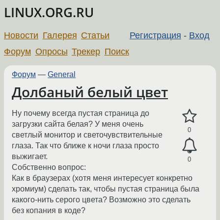
LINUX.ORG.RU
Новости
Галерея
Статьи
Регистрация
-
Вход
Форум
Опросы
Трекер
Поиск
Форум
—
General
Долбаный белый цвет
Ну почему всегда пустая страница до
загрузки сайта белая? У меня очень
0
светлый монитор и светочувствительные
глаза. Так что ближе к ночи глаза просто
выжигает.
0
Собственно вопрос:
Как в браузерах (хотя меня интересует конкретно
хромиум) сделать так, чтобы пустая страница была
какого-нить серого цвета? Возможно это сделать
без копания в коде?