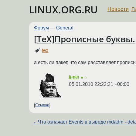
LINUX.ORG.RU
Новости
Г
Форум
—
General
[TeX]Прописные буквы.
tex
а есть ли пакет, что сам расставляет пропи
timth
★☆
05.01.2010 22:22:21 +00:00
Ссылка
←
Что означает Events в выводе mdadm --deta