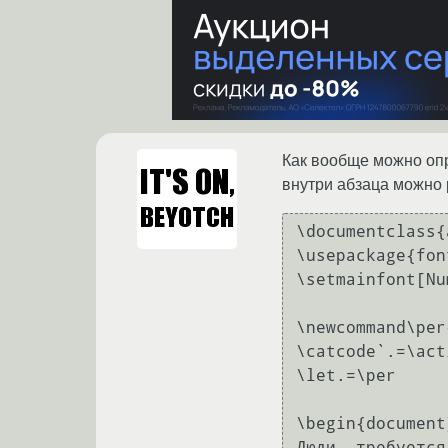
Как вообще можно опр
внутри абзаца можно р
\documentclass{
\usepackage{fon
\setmainfont[Nu
\newcommand\per
\catcode`.=\acti
\let.=\per

\begin{document}
Люди, требуется