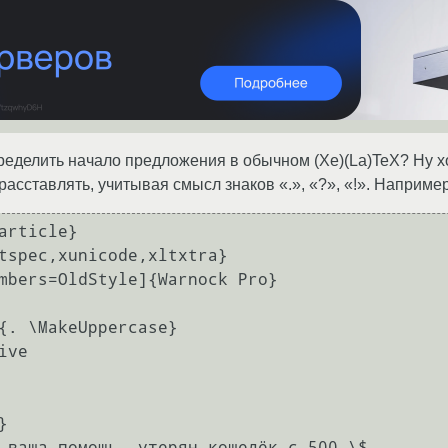
еделить начало предложения в обычном (Xe)(La)TeX? Ну х
асставлять, учитывая смысл знаков «.», «?», «!». Например
article}

tspec,xunicode,xltxtra}

mbers=OldStyle]{Warnock Pro}

{. \MakeUppercase}

ve



 ваша помощь. утерян кошелёк с 500 \$. 
