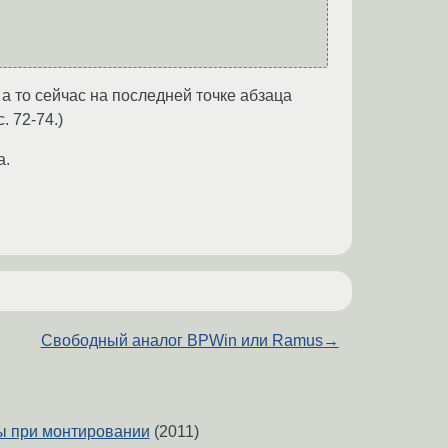
а то сейчас на последней точке абзаца
. 72-74.)
а.
Свободный аналог BPWin или Ramus
→
ы при монтировании
(2011)