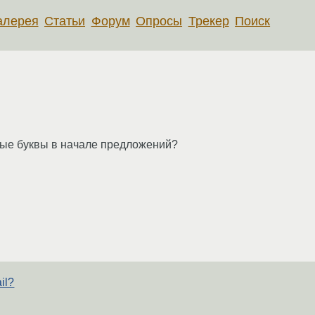
алерея
Статьи
Форум
Опросы
Трекер
Поиск
сные буквы в начале предложений?
il?