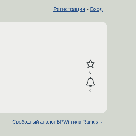
Регистрация
-
Вход
0
0
Свободный аналог BPWin или Ramus
→