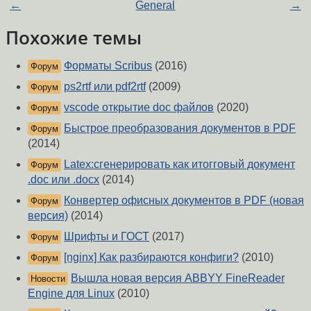
←
General
→
Похожие темы
Форматы Scribus
(2016)
Форум
ps2rtf или pdf2rtf
(2009)
Форум
vscode открытие doc файлов
(2020)
Форум
Быстрое преобразования документов в PDF
Форум
(2014)
Latex:сгенерировать как итогговый документ
Форум
.doc или .docx
(2014)
Конвертер офисных документов в PDF (новая
Форум
версия)
(2014)
Шрифты и ГОСТ
(2017)
Форум
[nginx] Как разбираются конфиги?
(2010)
Форум
Вышла новая версия ABBYY FineReader
Новости
Engine для Linux
(2010)