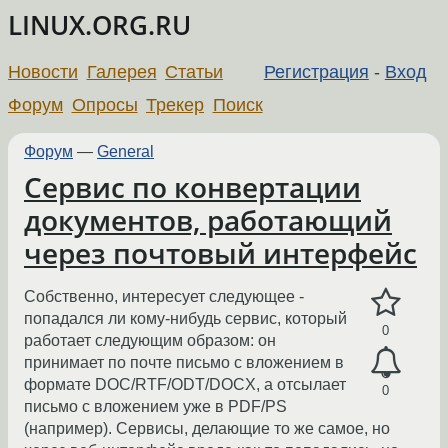
LINUX.ORG.RU
Новости
Галерея
Статьи
Регистрация
-
Вход
Форум
Опросы
Трекер
Поиск
Форум
—
General
Сервис по конвертации
документов, работающий
через почтовый интерфейс
Собственно, интересует следующее -
попадался ли кому-нибудь сервис, который
0
работает следующим образом: он
принимает по почте письмо с вложением в
формате DOC/RTF/ODT/DOCX, а отсылает
0
письмо с вложением уже в PDF/PS
(например). Сервисы, делающие то же самое, но