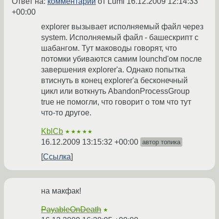
Ответ на:
комментарий
от Lumi
16.12.2009 12:14:33
+00:00
explorer вызывает исполняемый файл через
system. Исполняемый файл - башескрипт с
шабангом. Тут маководы говорят, что
потомки убиваются самим lounchd'ом после
завершения explorer'а. Однако попытка
втиснуть в конец explorer'а бесконечный
цикл или воткнуть AbandonProcessGroup
true не помогли, что говорит о том что тут
что-то другое.
KblCb
★★★★★
16.12.2009 13:15:32 +00:00
автор топика
Ссылка
на макфак!
PayableOnDeath
★