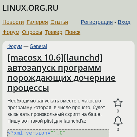
LINUX.ORG.RU
Новости
Галерея
Статьи
Регистрация
-
Вход
Форум
Опросы
Трекер
Поиск
Форум
—
General
[macosx 10.6][launchd]
автозапуск программ
порождающих дочерние
процессы
Необходимо запускать вместе с макосью
программу которая, в числе прочего, будет
0
вызывать произвольный скрипт на баше.
Пишу вот твкой plist для launchd'а:
0
<?xml version=
"1.0"