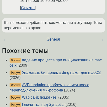
16.12.2009 16:20:05 +00:00
Ссылка
Вы не можете добавлять комментарии в эту тему. Тема
перемещена в архив.
←
General
→
Похожие темы
падение процесса при инициализации в mac
Форум
os x
(2009)
Упаковать бинарник в dmg пакет для macOS
Форум
(2026)
AVFoundation проблема записи после
Форум
переподключения микрофона
(2024)
Wap сайт. помогите.
(2005)
Форум
Глючит тачпад Synaptic!
(2016)
Форум