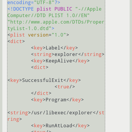
encoding=
"UTF-8"
?>
<!DOCTYPE 
plist
PUBLIC
"-//Apple 
Computer//DTD PLIST 1.0//EN"
"http://www.apple.com/DTDs/Proper
tyList-1.0.dtd"
>
<
plist
version
=
"1.0"
>
<
dict
>
<
key
>
Label
</
key
>
<
string
>
explorer
</
string
>
<
key
>
KeepAlive
</
key
>
<
dict
>
<
key
>
SuccessfulExit
</
key
>
<
true
/>
</
dict
>
<
key
>
Program
</
key
>
<
string
>
/usr/libexec/explorer
</
st
ring
>
<
key
>
RunAtLoad
</
key
>