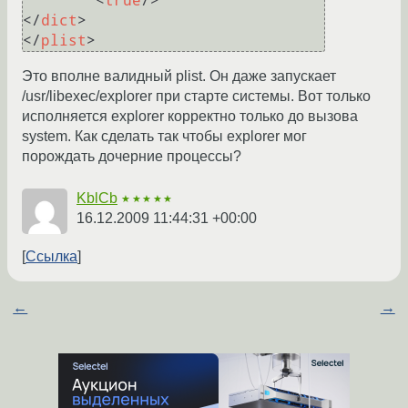
<
true
/>
</
dict
>
</
plist
>
Это вполне валидный plist. Он даже запускает
/usr/libexec/explorer при старте системы. Вот только
исполняется explorer корректно только до вызова
system. Как сделать так чтобы explorer мог
порождать дочерние процессы?
KblCb
★★★★★
16.12.2009 11:44:31 +00:00
Ссылка
←
→