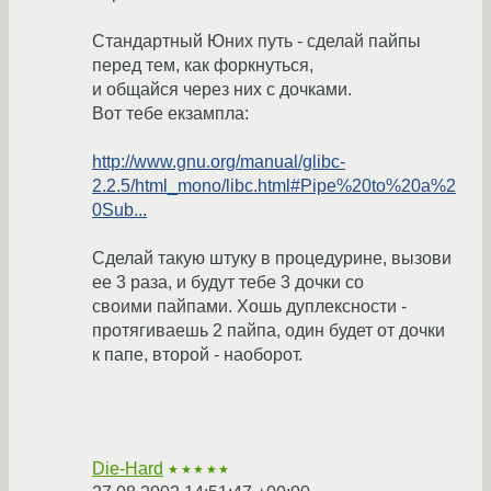
Стандартный Юних путь - сделай пайпы
перед тем, как форкнуться,
и общайся через них с дочками.
Вот тебе екзампла:
http://www.gnu.org/manual/glibc-
2.2.5/html_mono/libc.html#Pipe%20to%20a%2
0Sub...
Сделай такую штуку в процедурине, вызови
ее 3 раза, и будут тебе 3 дочки со
своими пайпами. Хошь дуплексности -
протягиваешь 2 пайпа, один будет от дочки
к папе, второй - наоборот.
Die-Hard
★★★★★