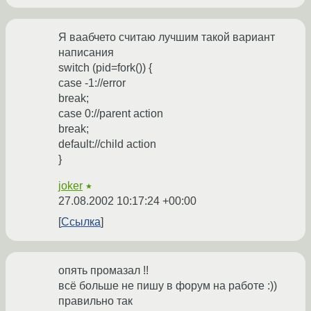
Я ваабчето считаю лучшим такой вариант
написания
switch (pid=fork()) {
case -1://error
break;
case 0://parent action
break;
default://child action
}
joker
★
27.08.2002 10:17:24 +00:00
Ссылка
опять промазал !!
всё больше не пишу в форум на работе :))
правильно так