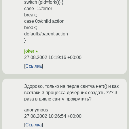
switch (pid=fork()) {
case -1://error
break;
case 0://child action
break;
default://parent action
}
joker
★
27.08.2002 10:19:16 +00:00
Ссылка
Здорово, только на перле свитча нет((( и как
всетаки 3 процесса дочерних создать ??? 3
раза в цикле свитч прокрутить?
anonymous
27.08.2002 10:26:54 +00:00
Ссылка