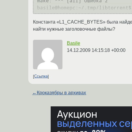
make: *** [all] Ошибка 2

Константа «L1_CACHE_BYTES» была найдена в 
найти нужные заголовочные файлы?
Basile
14.12.2009 14:15:18 +00:00
Ссылка
←
Кроказябры в архивах