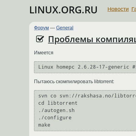
LINUX.ORG.RU
Новости
Г
Форум
—
General
Проблемы компиляци
Имеется
Linux homepc 2.6.28-17-generic #
Пытаюсь скомпилировать libtorrent:
svn co svn://rakshasa.no/libtorr
cd libtorrent

./autogen.sh

./configure

make