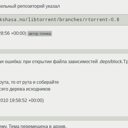
авильный репозиторий указал
kshasa.no/libtorrent/branches/rtorrent-0.8
28:56 +00:00
)
автор топика
ая ошибка: при открытии файла зависимостей .deps/block.Tp
рута, то от рута и собирайте
сего дерева исходников
2010 19:58:52 +00:00
)
ему. Тема перемещена в архив.