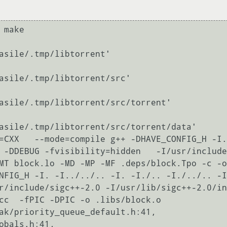
make

asile/.tmp/libtorrent'

asile/.tmp/libtorrent/src'

asile/.tmp/libtorrent/src/torrent'

asile/.tmp/libtorrent/src/torrent/data'

=CXX   --mode=compile g++ -DHAVE_CONFIG_H -I.
 -DDEBUG -fvisibility=hidden   -I/usr/include
MT block.lo -MD -MP -MF .deps/block.Tpo -c -o
NFIG_H -I. -I../../.. -I. -I./.. -I./../.. -I
r/include/sigc++-2.0 -I/usr/lib/sigc++-2.0/in
cc  -fPIC -DPIC -o .libs/block.o

ak/priority_queue_default.h:41,
