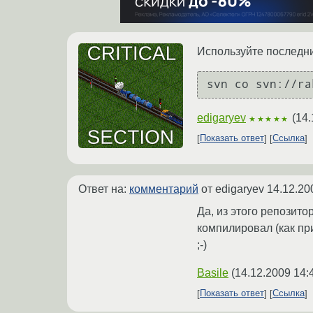
Используйте последний
svn co svn://ra
edigaryev
(
14.
★★★★★
Показать ответ
Ссылка
Ответ на:
комментарий
от edigaryev
14.12.20
Да, из этого репозито
компилировал (как пр
;-)
Basile
(
14.12.2009 14:
Показать ответ
Ссылка