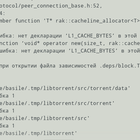
mber function ‘T* rak::cacheline_allocator<T>
ибка: нет декларации ‘L1_CACHE_BYTES’ в этой 
nction ‘void* operator new(size_t, rak::cache
шибка: нет декларации ‘L1_CACHE_BYTES’ в этой
при открытии файла зависимостей .deps/block.T
e/basile/.tmp/libtorrent/src/torrent/data'

ка 1

e/basile/.tmp/libtorrent/src/torrent'

ка 1

e/basile/.tmp/libtorrent/src'

ка 1

e/basile/.tmp/libtorrent'
