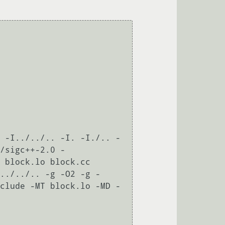
 -I../../.. -I. -I./.. -
/sigc++-2.0 -
 block.lo block.cc

../../.. -g -O2 -g -
clude -MT block.lo -MD -