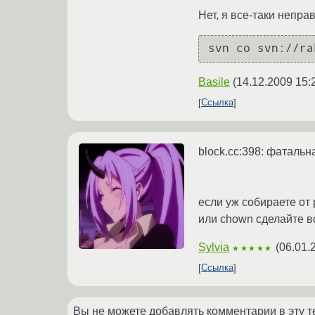
Нет, я все-таки непр
svn co svn://ra
Basile
(
14.12.2009 15:
Ссылка
block.cc:398: фатальн
если уж собираете от 
или chown сделайте в
Sylvia
(
06.01.
★★★★★
Ссылка
Вы не можете добавлять комментарии в эту т