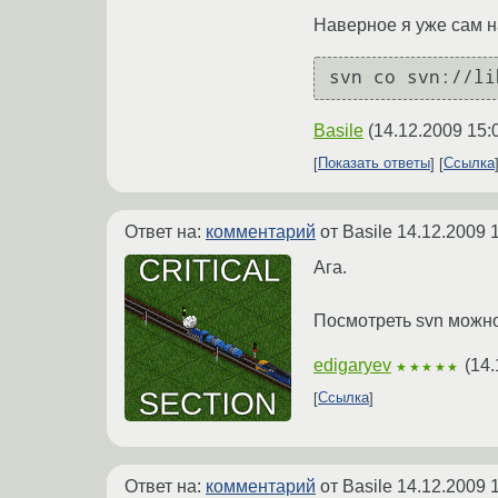
Наверное я уже сам 
svn co svn://li
Basile
(
14.12.2009 15:
Показать ответы
Ссылка
Ответ на:
комментарий
от Basile
14.12.2009 
Ага.
Посмотреть svn можно
edigaryev
(
14.
★★★★★
Ссылка
Ответ на:
комментарий
от Basile
14.12.2009 