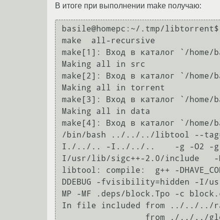
В итоге при выполнении make получаю:
basile@homepc:~/.tmp/libtorrent$ 
make  all-recursive

make[1]: Вход в каталог `/home/b
Making all in src

make[2]: Вход в каталог `/home/b
Making all in torrent

make[3]: Вход в каталог `/home/b
Making all in data

make[4]: Вход в каталог `/home/b
/bin/bash ../../../libtool --tag
I./../.. -I../../..    -g -O2 -g
I/usr/lib/sigc++-2.0/include   -
libtool: compile:  g++ -DHAVE_CO
DDEBUG -fvisibility=hidden -I/us
MP -MF .deps/block.Tpo -c block.
In file included from ../../../r
                 from ./../../globals.h:41,
