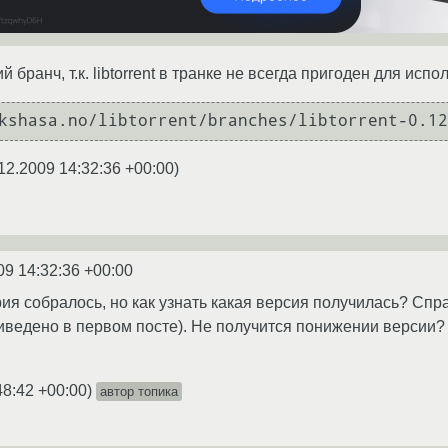
 бранч, т.к. libtorrent в транке не всегда пригоден для испо
kshasa.no/libtorrent/branches/libtorrent-0.12
12.2009 14:32:36 +00:00
)
09 14:32:36 +00:00
рия собралось, но как узнать какая версия получилась? Сп
иведено в первом посте). Не получится понижении версии?
48:42 +00:00
)
автор топика