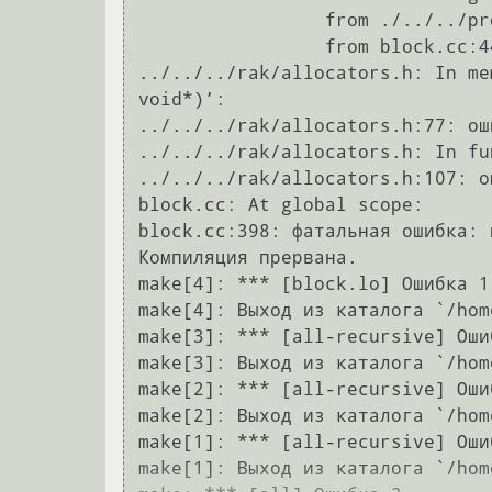
                 from ./../../protocol/peer_connection_base.h:52,

                 from block.cc:44:

../../../rak/allocators.h: In me
void*)’:

../../../rak/allocators.h:77: ош
../../../rak/allocators.h: In fu
../../../rak/allocators.h:107: о
block.cc: At global scope:

block.cc:398: фатальная ошибка: 
Компиляция прервана.

make[4]: *** [block.lo] Ошибка 1

make[4]: Выход из каталога `/hom
make[3]: *** [all-recursive] Ошиб
make[3]: Выход из каталога `/hom
make[2]: *** [all-recursive] Ошиб
make[2]: Выход из каталога `/hom
make[1]: *** [all-recursive] Ошиб
make[1]: Выход из каталога `/hom