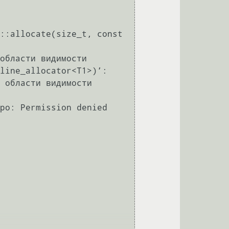
::allocate(size_t, const 
области видимости

line_allocator<T1>)’:

 области видимости

po: Permission denied
