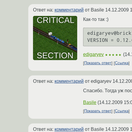
Ответ на:
комментарий
от Basile
14.12.2009 
Как-то так :)
edigaryev@brick
VERSION = 0.12.
edigaryev
(
14.
★★★★★
Показать ответ
Ссылка
Ответ на:
комментарий
от edigaryev
14.12.20
Спасибо. Тогда уж пос
Basile
(
14.12.2009 15:
Показать ответ
Ссылка
Ответ на:
комментарий
от Basile
14.12.2009 