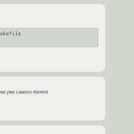
akefile

ю уже самого rtorrent