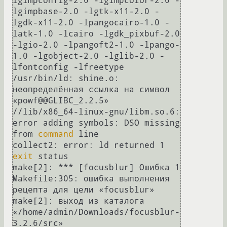
lgimpconfig-2.0 -lgimpcolor-2.0 -
lgimpbase-2.0 -lgtk-x11-2.0 -
lgdk-x11-2.0 -lpangocairo-1.0 -
latk-1.0 -lcairo -lgdk_pixbuf-2.0 
-lgio-2.0 -lpangoft2-1.0 -lpango-
1.0 -lgobject-2.0 -lglib-2.0 -
lfontconfig -lfreetype   

/usr/bin/ld: shine.o: 
неопределённая ссылка на символ 
«powf@@GLIBC_2.2.5»

//lib/x86_64-linux-gnu/libm.so.6: 
error adding symbols: DSO missing 
from 
command
 line

collect2: error: ld returned 1 
exit
 status

make[2]: *** [focusblur] Ошибка 1

Makefile:305: ошибка выполнения 
рецепта для цели «focusblur»

make[2]: выход из каталога 
«/home/admin/Downloads/focusblur-
3.2.6/src»
