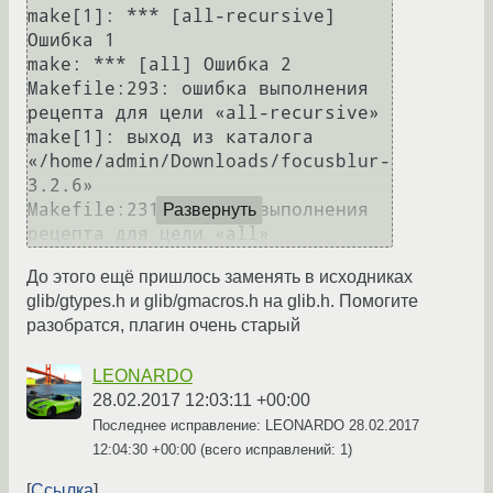
make[1]: *** [all-recursive] 
Ошибка 1

make: *** [all] Ошибка 2

Makefile:293: ошибка выполнения 
рецепта для цели «all-recursive»

make[1]: выход из каталога 
«/home/admin/Downloads/focusblur-
3.2.6»

Makefile:231: ошибка выполнения 
Развернуть
До этого ещё пришлось заменять в исходниках
glib/gtypes.h и glib/gmacros.h на glib.h. Помогите
разобратся, плагин очень старый
LEONARDO
28.02.2017 12:03:11 +00:00
Последнее исправление: LEONARDO
28.02.2017
12:04:30 +00:00
(всего исправлений: 1)
Ссылка