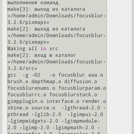
выполнения команд.

make[3]: выход из каталога 
«/home/admin/Downloads/focusblur-
3.2.6/pixmaps»

make[2]: выход из каталога 
«/home/admin/Downloads/focusblur-
3.2.6/pixmaps»

Making all 
in
 src

make[2]: вход в каталог 
«/home/admin/Downloads/focusblur-
3.2.6/src»

gcc  -g -O2   -o focusblur aaa.o 
brush.o depthmap.o diffusion.o 
focusblurenums.o focusblurparam.o 
focusblurrc.o focusblurstock.o 
gimpplugin.o interface.o render.o 
shine.o source.o  -lgthread-2.0 -
pthread -lglib-2.0  -lgimpui-2.0 
-lgimpwidgets-2.0 -lgimpmodule-
2.0 -lgimp-2.0 -lgimpmath-2.0 -