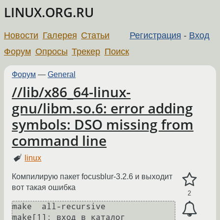
LINUX.ORG.RU
Новости
Галерея
Статьи
Регистрация
-
Вход
Форум
Опросы
Трекер
Поиск
Форум
—
General
//lib/x86_64-linux-
gnu/libm.so.6: error adding
symbols: DSO missing from
command line
linux
Компилирую пакет focusblur-3.2.6 и выходит
вот такая ошибка
2
make  all-recursive

make[1]: вход в каталог 