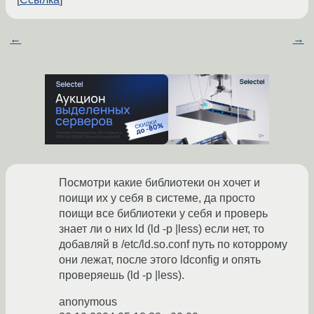
←
→
Посмотри какие библиотеки он хочет и
поищи их у себя в системе, да просто
поищи все библиотеки у себя и проверь
знает ли о них ld (ld -p |less) если нет, то
добавляй в /etc/ld.so.conf путь по которрому
они лежат, после этого ldconfig и опять
проверяешь (ld -p |less).
anonymous