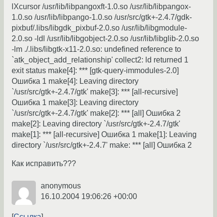
lXcursor /usr/lib/libpangoxft-1.0.so /usr/lib/libpangox-
1.0.so /usr/lib/libpango-1.0.so /usr/src/gtk+-2.4.7/gdk-
pixbuf/.libs/libgdk_pixbuf-2.0.so /usr/lib/libgmodule-
2.0.so -ldl /usr/lib/libgobject-2.0.so /usr/lib/libglib-2.0.so
-lm ./.libs/libgtk-x11-2.0.so: undefined reference to
`atk_object_add_relationship' collect2: ld returned 1
exit status make[4]: *** [gtk-query-immodules-2.0]
Ошибка 1 make[4]: Leaving directory
`/usr/src/gtk+-2.4.7/gtk' make[3]: *** [all-recursive]
Ошибка 1 make[3]: Leaving directory
`/usr/src/gtk+-2.4.7/gtk' make[2]: *** [all] Ошибка 2
make[2]: Leaving directory `/usr/src/gtk+-2.4.7/gtk'
make[1]: *** [all-recursive] Ошибка 1 make[1]: Leaving
directory `/usr/src/gtk+-2.4.7' make: *** [all] Ошибка 2
Как исправить???
anonymous
16.10.2004 19:06:26 +00:00
Ссылка