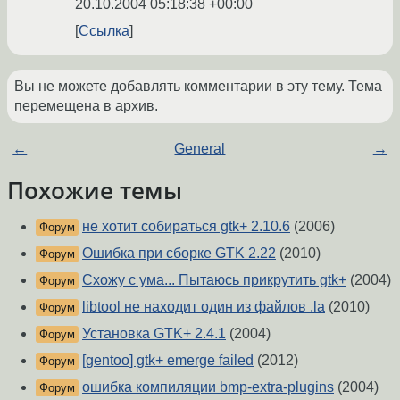
20.10.2004 05:18:38 +00:00
Ссылка
Вы не можете добавлять комментарии в эту тему. Тема
перемещена в архив.
←
General
→
Похожие темы
не хотит собираться gtk+ 2.10.6
(2006)
Форум
Ошибка при сборке GTK 2.22
(2010)
Форум
Схожу с ума... Пытаюсь прикрутить gtk+
(2004)
Форум
libtool не находит один из файлов .la
(2010)
Форум
Установка GTK+ 2.4.1
(2004)
Форум
[gentoo] gtk+ emerge failed
(2012)
Форум
ошибка компиляции bmp-extra-plugins
(2004)
Форум