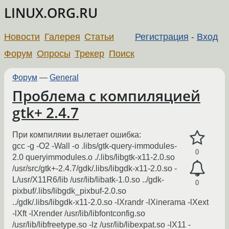
LINUX.ORG.RU
Новости
Галерея
Статьи
Регистрация
-
Вход
Форум
Опросы
Трекер
Поиск
Форум
—
General
Проблема с компиляцией
gtk+ 2.4.7
При компиляии вылетает ошибка:
gcc -g -O2 -Wall -o .libs/gtk-query-immodules-
0
2.0 queryimmodules.o ./.libs/libgtk-x11-2.0.so
/usr/src/gtk+-2.4.7/gdk/.libs/libgdk-x11-2.0.so -
L/usr/X11R6/lib /usr/lib/libatk-1.0.so ../gdk-
0
pixbuf/.libs/libgdk_pixbuf-2.0.so
../gdk/.libs/libgdk-x11-2.0.so -lXrandr -lXinerama -lXext
-lXft -lXrender /usr/lib/libfontconfig.so
/usr/lib/libfreetype.so -lz /usr/lib/libexpat.so -lX11 -