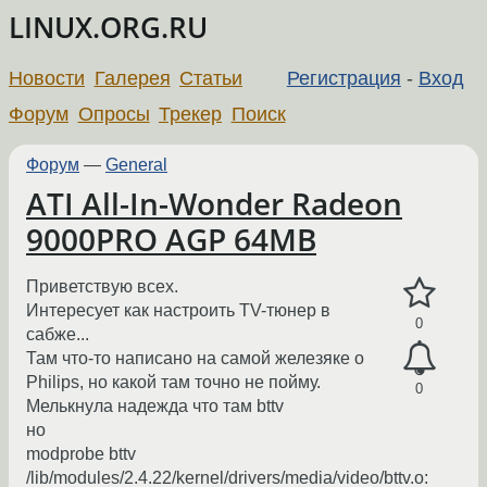
LINUX.ORG.RU
Новости
Галерея
Статьи
Регистрация
-
Вход
Форум
Опросы
Трекер
Поиск
Форум
—
General
ATI All-In-Wonder Radeon
9000PRO AGP 64MB
Приветствую всех.
Интересует как настроить TV-тюнер в
0
сабже...
Там что-то написано на самой железяке о
Philips, но какой там точно не пойму.
0
Мелькнула надежда что там bttv
но
modprobe bttv
/lib/modules/2.4.22/kernel/drivers/media/video/bttv.o: