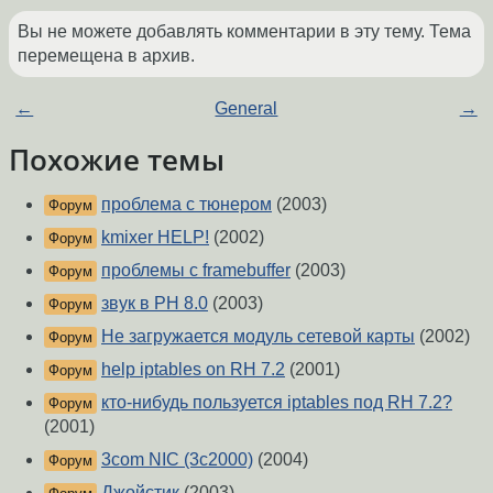
Вы не можете добавлять комментарии в эту тему. Тема
перемещена в архив.
←
General
→
Похожие темы
проблема с тюнером
(2003)
Форум
kmixer HELP!
(2002)
Форум
проблемы с framebuffer
(2003)
Форум
звук в РН 8.0
(2003)
Форум
Не загружается модуль сетевой карты
(2002)
Форум
help iptables on RH 7.2
(2001)
Форум
кто-нибудь пользуется iptables под RH 7.2?
Форум
(2001)
3com NIC (3c2000)
(2004)
Форум
Джойстик
(2003)