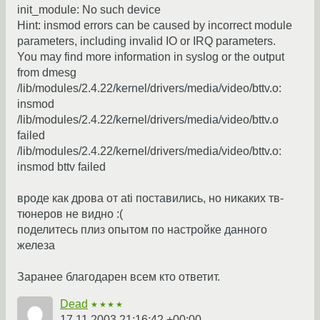
init_module: No such device
Hint: insmod errors can be caused by incorrect module
parameters, including invalid IO or IRQ parameters.
You may find more information in syslog or the output
from dmesg
/lib/modules/2.4.22/kernel/drivers/media/video/bttv.o:
insmod
/lib/modules/2.4.22/kernel/drivers/media/video/bttv.o
failed
/lib/modules/2.4.22/kernel/drivers/media/video/bttv.o:
insmod bttv failed
вроде как дрова от ati поставились, но никаких тв-
тюнеров не видно :(
поделитесь плиз опытом по настройке данного
железа
Заранее благодарен всем кто ответит.
Dead
★★★★
17.11.2003 21:16:42 +00:00