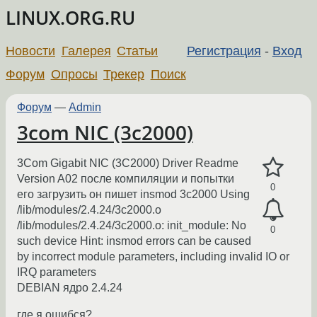
LINUX.ORG.RU
Новости
Галерея
Статьи
Регистрация
-
Вход
Форум
Опросы
Трекер
Поиск
Форум
—
Admin
3com NIC (3c2000)
3Com Gigabit NIC (3C2000) Driver Readme
Version A02 после компиляции и попытки
0
его загрузить он пишет insmod 3c2000 Using
/lib/modules/2.4.24/3c2000.o
/lib/modules/2.4.24/3c2000.o: init_module: No
0
such device Hint: insmod errors can be caused
by incorrect module parameters, including invalid IO or
IRQ parameters
DEBIAN ядро 2.4.24
где я ошибся?