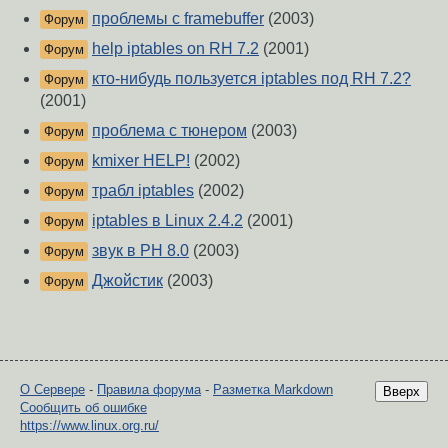
проблемы с framebuffer
(2003)
Форум
help iptables on RH 7.2
(2001)
Форум
кто-нибудь пользуется iptables под RH 7.2?
Форум
(2001)
проблема с тюнером
(2003)
Форум
kmixer HELP!
(2002)
Форум
трабл iptables
(2002)
Форум
iptables в Linux 2.4.2
(2001)
Форум
звук в РН 8.0
(2003)
Форум
Джойстик
(2003)
Форум
О Сервере
-
Правила форума
-
Разметка Markdown
Вверх
Сообщить об ошибке
https://www.linux.org.ru/