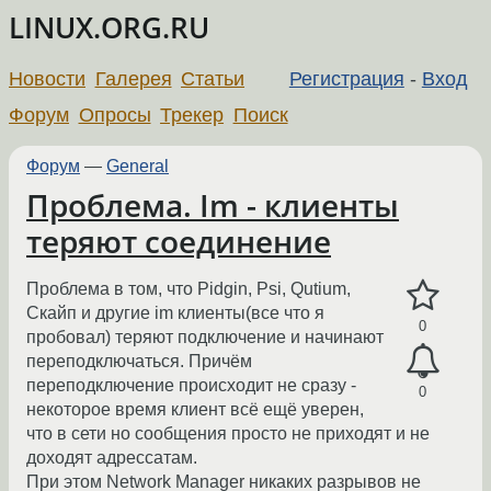
LINUX.ORG.RU
Новости
Галерея
Статьи
Регистрация
-
Вход
Форум
Опросы
Трекер
Поиск
Форум
—
General
Проблема. Im - клиенты
теряют соединение
Проблема в том, что Pidgin, Psi, Qutium,
Cкайп и другие im клиенты(все что я
0
пробовал) теряют подключение и начинают
переподключаться. Причём
переподключение происходит не сразу -
0
некоторое время клиент всё ещё уверен,
что в сети но сообщения просто не приходят и не
доходят адрессатам.
При этом Network Manager никаких разрывов не