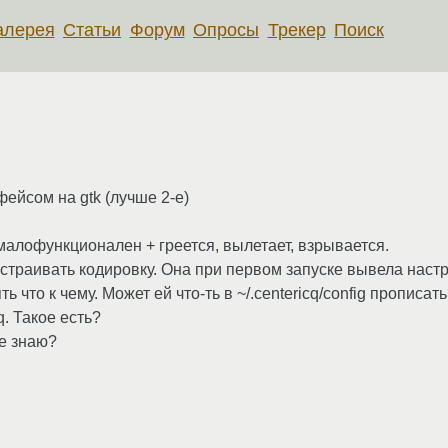
алерея
Статьи
Форум
Опросы
Трекер
Поиск
ейсом на gtk (лучше 2-е)
алофункционален + греется, вылетает, взрывается.
настраивать кодировку. Она при первом запуске вывела наст
ь что к чему. Может ей что-ть в ~/.centericq/config прописат
. Такое есть?
не знаю?