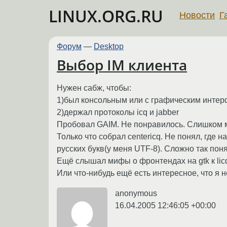
LINUX.ORG.RU
Новости
Г
Форум
—
Desktop
Выбор IM клиента
Нужен сабж, чтобы:
1)был консольным или с графическим интерф
2)держал протоколы icq и jabber
Пробовал GAIM. Не понравилось. Слишком м
Только что собрал centericq. Не понял, где 
русских букв(у меня UTF-8). Сложно так понят
Ещё слышал мифы о фронтендах на gtk к licq
Или что-нибудь ещё есть интересное, что я 
anonymous
16.04.2005 12:46:05 +00:00