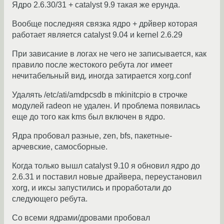
Ядро 2.6.30/31 + catalyst 9.9 такая же ерунда.
Вообще последняя связка ядро + дрйвер которая
работает является catalyst 9.04 и kernel 2.6.29
При зависание в логах не чего не записывается, как
правило после жестокого ребута лог имеет
нечитабельный вид, иногда затирается xorg.conf
Удалять /etc/ati/amdpcsdb в mkinitcpio в строчке
модулей radeon не удален. И проблема появилась
еще до того как kms был включен в ядро.
Ядра пробовал разные, zen, bfs, пакетные-
арчевские, самосборные.
Когда только вышл catalyst 9.10 я обновил ядро до
2.6.31 и поставил новые драйвера, переустановил
xorg, и иксы запустились и проработали до
следующего ребута.
Со всеми ядрами/дровами пробовал