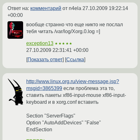
Ответ на:
комментарий
от n4ela
27.10.2009 19:22:14
+00:00
вообще странно что еще никто не послал
тебя читать /var/log/Xorg.0.log =]
exception13
★★★★★
27.10.2009 22:31:41 +00:00
Показать ответ
Ссылка
http://www.linux.org.ru/view-message.jsp?
msgid=3865399
если проблема эта то,
ставить пакеты xf86-input-mouse xf86-input-
keyboard и в xorg.conf вставить
Section "ServerFlags"
Option "AutoAddDevices" "False"
EndSection