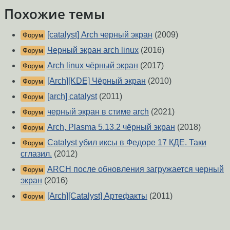
Похожие темы
[catalyst] Arch черный экран
(2009)
Форум
Черный экран arch linux
(2016)
Форум
Arch linux чёрный экран
(2017)
Форум
[Arch][KDE] Чёрный экран
(2010)
Форум
[arch] catalyst
(2011)
Форум
черный экран в стиме arch
(2021)
Форум
Arch, Plasma 5.13.2 чёрный экран
(2018)
Форум
Catalyst убил иксы в Федоре 17 КДЕ. Таки
Форум
сглазил.
(2012)
ARCH после обновления загружается черный
Форум
экран
(2016)
[Arch][Catalyst] Артефакты
(2011)
Форум