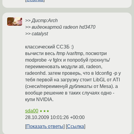
>> Дистр:Arch
>> видеокартой radeon hd3470
>> catalyst
классический ССЗБ :)
вычисти весь /tmp /var/tmp, посмотри
modprobe -v fglrx и попробуй грохнуть/
переименовать модули ati, radeon,
radeonhd. затем проверь, что в ldconfig -p у
тебя первой на загрузку стоит LibGL от ATI
(снеси/переименуй дубликаты от Mesa). а
вообще решение в таких случаях одно -
купи NVIDIA.
sda00
★★★
28.10.2009 10:01:26 +00:00
Показать ответы
Ссылка