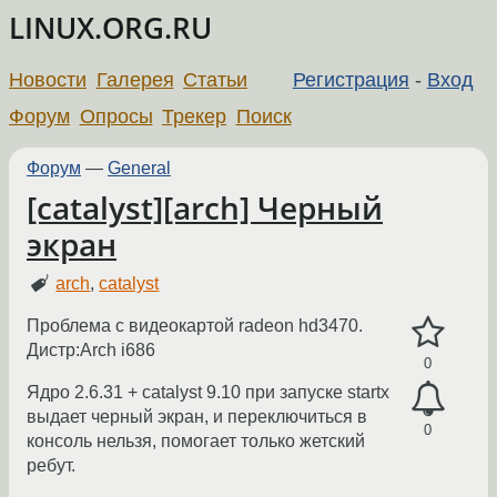
LINUX.ORG.RU
Новости
Галерея
Статьи
Регистрация
-
Вход
Форум
Опросы
Трекер
Поиск
Форум
—
General
[catalyst][arch] Черный
экран
arch
,
catalyst
Проблема с видеокартой radeon hd3470.
Дистр:Arch i686
0
Ядро 2.6.31 + catalyst 9.10 при запуске startx
выдает черный экран, и переключиться в
0
консоль нельзя, помогает только жетский
ребут.