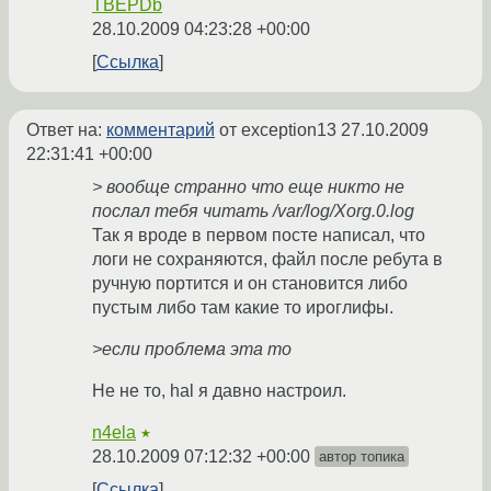
TBEPDb
28.10.2009 04:23:28 +00:00
Ссылка
Ответ на:
комментарий
от exception13
27.10.2009
22:31:41 +00:00
> вообще странно что еще никто не
послал тебя читать /var/log/Xorg.0.log
Так я вроде в первом посте написал, что
логи не сохраняются, файл после ребута в
ручную портится и он становится либо
пустым либо там какие то ироглифы.
>если проблема эта то
Не не то, hal я давно настроил.
n4ela
★
28.10.2009 07:12:32 +00:00
автор топика
Ссылка