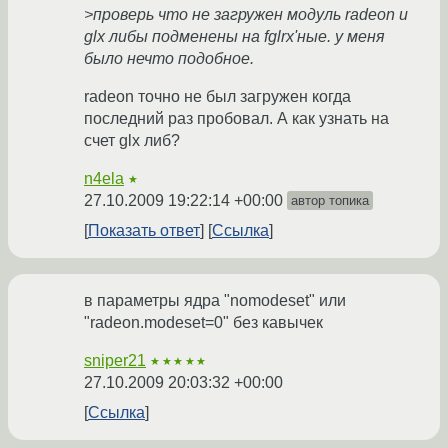
>проверь что не загружен модуль radeon и
glx либы подменены на fglrx'ные. у меня
было нечто подобное.
radeon точно не был загружен когда
последний раз пробовал. А как узнать на
счет glx либ?
n4ela
★
27.10.2009 19:22:14 +00:00
автор топика
Показать ответ
Ссылка
в параметры ядра "nomodeset" или
"radeon.modeset=0" без кавычек
sniper21
★★★★★
27.10.2009 20:03:32 +00:00
Ссылка