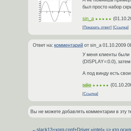
был просто набор скр
sin_a
(
01.10.2
★★★★★
Показать ответ
Ссылка
Ответ на:
комментарий
от sin_a
01.10.2009 0
У меня клиенты были 
(DISPLAY=:0.0), затем
А под винду есть свои
sdio
(
01.10.20
★★★★★
Ссылка
Вы не можете добавлять комментарии в эту т
←
slack13+xorg.conf+Driver «intel» => кто оси