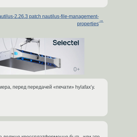
utilus-2.26.3 patch nautilus-file-management-
→
properties
ера, перед передачей «печати» hylafax'у.
е должно кроссплатформенно быть, или это