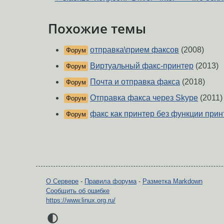
Похожие темы
отправка\прием факсов
(2008)
Форум
Виртуальный факс-принтер
(2013)
Форум
Почта и отправка факса
(2018)
Форум
Отправка факса через Skype
(2011)
Форум
факс как принтер без функции прин
Форум
О Сервере
-
Правила форума
-
Разметка Markdown
Сообщить об ошибке
https://www.linux.org.ru/