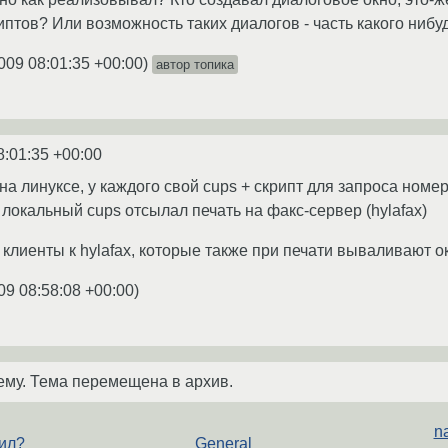
иптов? Или возможность таких диалогов - часть какого нибу
009 08:01:35 +00:00
)
автор топика
8:01:35 +00:00
на линуксе, у каждого свой cups + скрипт для запроса номе
 локальный cups отсылал печать на факс-сервер (hylafax)
 клиенты к hylafax, которые также при печати вываливают о
09 08:58:08 +00:00
)
ему. Тема перемещена в архив.
na
лил?
General