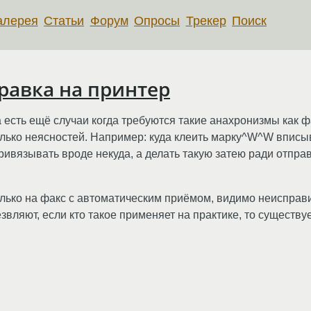
алерея
Статьи
Форум
Опросы
Трекер
Поиск
правка на принтер
 есть ещё случаи когда требуются такие анахронизмы как ф
колько неясностей. Например: куда клеить марку^W^W впис
привязывать вроде некуда, а делать такую затею ради отпра
олько на факс с автоматическим приёмом, видимо неисправи
звляют, если кто такое применяет на практике, то существу