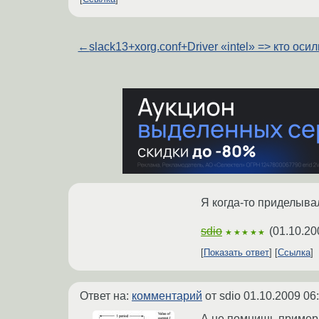
←
slack13+xorg.conf+Driver «intel» => кто оси
Я когда-то приделывал
sdio
(
01.10.20
★★★★★
Показать ответ
Ссылка
Ответ на:
комментарий
от sdio
01.10.2009 06
А не помнишь примерн