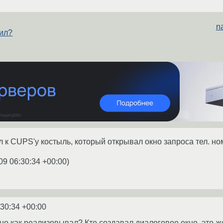
na
лил?
 к CUPS'у костыль, который открывал окно запроса тел. ном
09 06:30:34 +00:00
)
:30:34 +00:00
о как реализовывал? Кто создавал диалоговое окно, это-ж