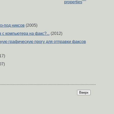
properties
из-под никсов
(2005)
 с компьютера на факс?...
(2012)
ную графическую прогу для отправки факсов
17)
07)
Вверх