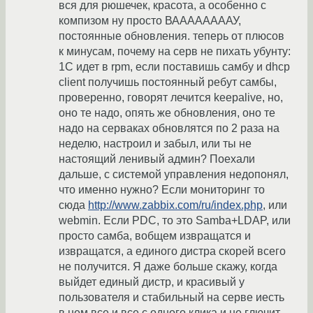
вся для рюшечек, красота, а особенно с
компизом ну просто ВААААААААУ,
постоянные обновления. теперь от плюсов
к минусам, почему на серв не пихать убунту:
1С идет в rpm, если поставишь самбу и dhcp
client получишь постоянный ребут самбы,
проверенно, говорят лечится keepalive, но,
оно те надо, опять же обновления, оно те
надо на серваках обновлятся по 2 раза на
неделю, настроил и забыл, или ты не
настоящий ленивый админ? Поехали
дальше, с системой управления недопонял,
что именно нужно? Если мониторинг то
сюда
http://www.zabbix.com/ru/index.php
, или
webmin. Если PDC, то это Samba+LDAP, или
просто самба, вобщем извращатся и
извращатся, а единого дистра скорей всего
не получится. Я даже больше скажу, когда
выйдет единый дистр, и красивый у
пользователя и стабильный на серве иесть
в нем все и все с одного клика и не глючит,