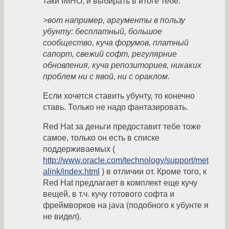
таки IMHO, и выбирать в итоге тебе.
>вот например, аргументы в пользу
убунту: бесплатный, большое
сообщество, куча форумов, платный
сапорт, свежий софт, регулярние
обновления, куча репозиториев, никаких
проблем ни с явой, ни с ораклом.
Если хочется ставить убунту, то конечно
ставь. Только не надо фантазировать.
Red Hat за деньги предоставит тебе тоже
самое, только он есть в списке
поддерживаемых (
http://www.oracle.com/technology/support/met
alink/index.html
) в отличии от. Кроме того, к
Red Hat предлагает в комплект еще кучу
вещей, в т.ч. кучу готового софта и
фреймворков на java (подобного к убунте я
не видел).