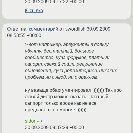
30.09.2009 09:17:32 +00:00
Ссылка
Ответ на:
комментарий
от swordfish
30.09.2009
08:53:55 +00:00
> вот например, аргументы в пользу
убунту: бесплатный, большое
сообщество, куча форумов, платный
сапорт, свежий софт, регулярние
обновления, куча репозиториев, никаких
проблем ни с явой, ни с ораклом.
ну ваааще обаргументировал :))))))) Так про
любой дистр можно сказать. Платный
саппорт только вроде как не все
предлагают, но многие :))))))
sidor
★★
30.09.2009 09:37:29 +00:00