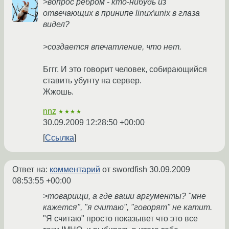
>вопрос ребром - кто-нибудь из
отвечающих в принипе linux\unix в глаза
видел?
>создается впечатление, что нет.
Бггг. И это говорит человек, собирающийся
ставить убунту на сервер.
Жжошь.
nnz
★★★★
30.09.2009 12:28:50 +00:00
Ссылка
Ответ на:
комментарий
от swordfish
30.09.2009
08:53:55 +00:00
>товарищи, а где ваши аргументы? "мне
кажется", "я считаю", "говорят" не катит.
"Я считаю" просто показывет что это все