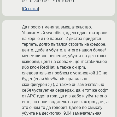
09.10.2009 09:17:16 +00:00
Ссылка
Да простят меня за вмешательство.
Уважаемый swordfish, идею единства храни
на корню и не парься, 2 дистра придется
терпеть, долго пытался строить на федоре,
центе, дебе и убунте, в итоге нашол более/
менее живое решение, убунта на десктопы
юзверям, цент на серваки, цент стабильнее
ибо клон RedHat, а также он rpm,
следовательно проблем с установкой 1С не
будет (если /dev/hands правильно
сконфигурен :-) ), а также он замечательно
себя чуствует на серверах, да и тот же софт
от APC идет в rpm, да и в дебе и убунте оно
есть, но производитель на дисках rpm дает, а
это о чем то да говорит. Далее по смыслу
убунта на десктопах, 9.04 замечательная