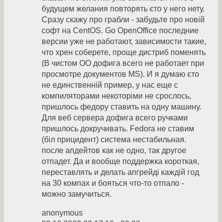
будущем желания повторять єто у него нету.
Сразу скажу про грабли - забудьте про новій
софт на CentOS. Go OpenOffice последние
версии уже не работают, зависимости такие,
что хрен соберете, проще дистриб поменять
(В чистом ОО дофига всего не работает при
просмотре документов MS). И я думаю єто
не единственній пример, у нас еще с
компиляторами некоторіми не срослось,
пришлось федору ставить на одну машину.
Для веб сервера дофига всего ручками
пришлось докручивать. Fedora не ставим
(біл прицидент) система нестабильная.
после апдейтов как не одно, так другое
отпадет. Да и вообще поддержка короткая,
переставлять и делать апгрейді каждій год
на 30 компах и бояться что-то отпало -
можно замучиться.
anonymous