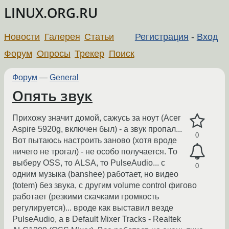
LINUX.ORG.RU
Новости
Галерея
Статьи
Регистрация
-
Вход
Форум
Опросы
Трекер
Поиск
Форум
—
General
Опять звук
Прихожу значит домой, сажусь за ноут (Acer
Aspire 5920g, включен был) - а звук пропал...
0
Вот пытаюсь настроить заново (хотя вроде
ничего не трогал) - не особо получается. То
выберу OSS, то ALSA, то PulseAudio... с
0
одним музыка (banshee) работает, но видео
(totem) без звука, с другим volume control фигово
работает (резкими скачками громкость
регулируется)... вроде как выставил везде
PulseAudio, а в Default Mixer Tracks - Realtek