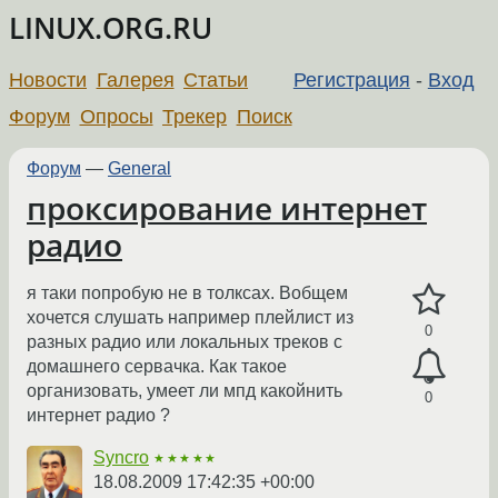
LINUX.ORG.RU
Новости
Галерея
Статьи
Регистрация
-
Вход
Форум
Опросы
Трекер
Поиск
Форум
—
General
проксирование интернет
радио
я таки попробую не в толксах. Вобщем
хочется слушать например плейлист из
0
разных радио или локальных треков с
домашнего сервачка. Как такое
организовать, умеет ли мпд какойнить
0
интернет радио ?
Syncro
★★★★★
18.08.2009 17:42:35 +00:00