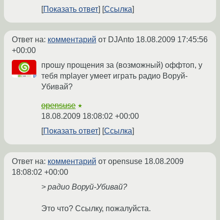
Показать ответ
Ссылка
Ответ на:
комментарий
от DJAnto
18.08.2009 17:45:56
+00:00
прошу прощения за (возможный) оффтоп, у
тебя mplayer умеет играть радио Воруй-
Убивай?
opensuse
★
18.08.2009 18:08:02 +00:00
Показать ответ
Ссылка
Ответ на:
комментарий
от opensuse
18.08.2009
18:08:02 +00:00
> радио Воруй-Убивай?
Это что? Ссылку, пожалуйста.