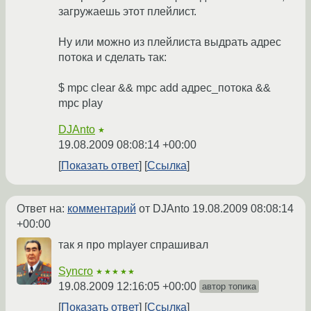
загружаешь этот плейлист.
Ну или можно из плейлиста выдрать адрес
потока и сделать так:
$ mpc clear && mpc add адрес_потока &&
mpc play
DJAnto
★
19.08.2009 08:08:14 +00:00
Показать ответ
Ссылка
Ответ на:
комментарий
от DJAnto
19.08.2009 08:08:14
+00:00
так я про mplayer спрашивал
Syncro
★★★★★
19.08.2009 12:16:05 +00:00
автор топика
Показать ответ
Ссылка