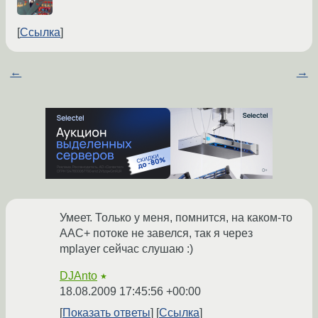
Ссылка
←
→
Умеет. Только у меня, помнится, на каком-то
AAC+ потоке не завелся, так я через
mplayer сейчас слушаю :)
DJAnto
★
18.08.2009 17:45:56 +00:00
Показать ответы
Ссылка