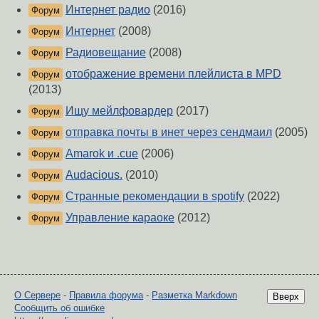
Интернет радио
(2016)
Форум
Интернет
(2008)
Форум
Радиовещание
(2008)
Форум
отображение времени плейлиста в MPD
Форум
(2013)
Ищу мейлфовардер
(2017)
Форум
отправка почты в инет через сендмаил
(2005)
Форум
Amarok и .cue
(2006)
Форум
Audacious.
(2010)
Форум
Странные рекомендации в spotify
(2022)
Форум
Управление караоке
(2012)
Форум
О Сервере
-
Правила форума
-
Разметка Markdown
Вверх
Сообщить об ошибке