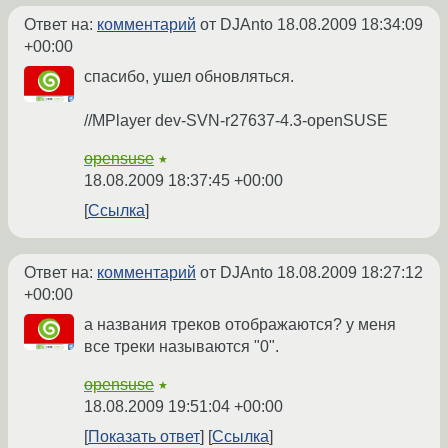
Ответ на:
комментарий
от DJAnto
18.08.2009 18:34:09
+00:00
спасибо, ушел обновляться.
//MPlayer dev-SVN-r27637-4.3-openSUSE
opensuse
★
18.08.2009 18:37:45 +00:00
Ссылка
Ответ на:
комментарий
от DJAnto
18.08.2009 18:27:12
+00:00
а названия треков отображаются? у меня
все треки называются "0".
opensuse
★
18.08.2009 19:51:04 +00:00
Показать ответ
Ссылка