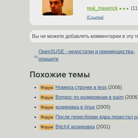
real_maverick
(
11
★★★
Ссылка
Вы не можете добавлять комментарии в эту т
OpenSUSE - недостатки и преимущества-
←
опишите
Похожие темы
Номера строчек в less
(2006)
Форум
Вопрос по кодировкам в gaim
(2006
Форум
кодировка в linux
(2005)
Форум
После пересборки ядра перестал ра
Форум
BitchX кодировка
(2001)
Форум