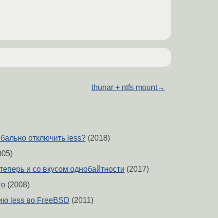
thunar + ntfs mount
→
обально отключить less?
(2018)
005)
теперь и со вкусом однобайтности
(2017)
го
(2008)
ю less во FreeBSD
(2011)