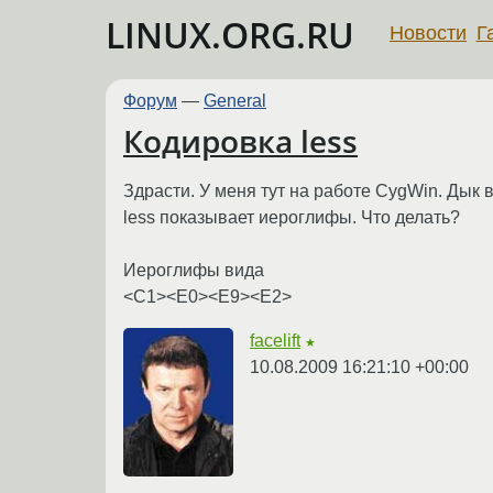
LINUX.ORG.RU
Новости
Г
Форум
—
General
Кодировка less
Здрасти. У меня тут на работе CygWin. Дык в
less показывает иероглифы. Что делать?
Иероглифы вида
<C1><E0><E9><E2>
facelift
★
10.08.2009 16:21:10 +00:00