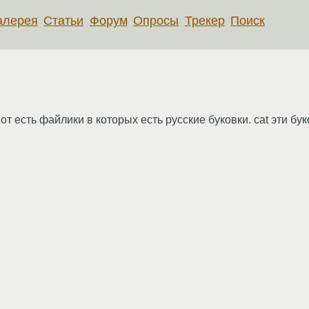
алерея
Статьи
Форум
Опросы
Трекер
Поиск
от есть файлики в которых есть русские буковки. cat эти бу