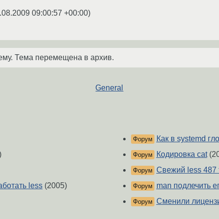
.08.2009 09:00:57 +00:00
)
ему. Тема перемещена в архив.
General
Как в systemd гл
Форум
)
Кодировка cat
(2
Форум
Свежий less 487 
Форум
ботать less
(2005)
man подлечить е
Форум
Сменили лицензи
Форум