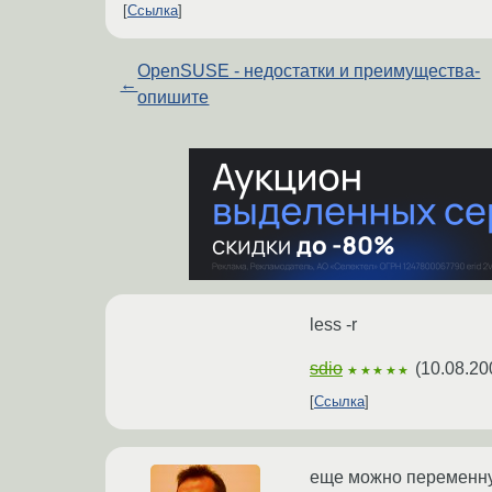
Ссылка
OpenSUSE - недостатки и преимущества-
←
опишите
less -r
sdio
(
10.08.20
★★★★★
Ссылка
еще можно переменн