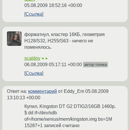
05.08.2009 18:52:16 +00:00
Ссылка
форматнул, кластер 16КБ, геометрия
H128/S32, H255/S63 - ничего не
поменялось.
scaldov
★★
06.08.2009 05:17:11 +00:00
автор топика
Ссылка
Ответ на:
комментарий
от Eddy_Em
05.08.2009
13:10:13 +00:00
Купил, Kingston DT G2 DTIG2/16GB 1460р.
$ dd if=/dev/sdb
of=/home/xenius/mem/kingston.img bs=1M
15287+1 записей считано