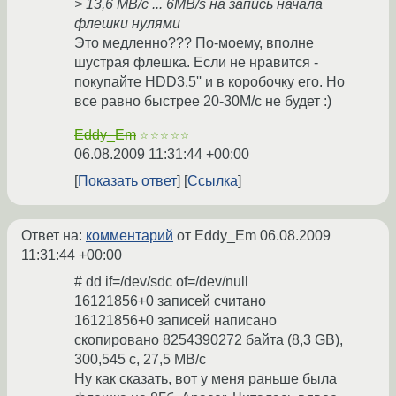
> 13,6 MB/c ... 6MB/s на запись начала
флешки нулями
Это медленно??? По-моему, вполне
шустрая флешка. Если не нравится -
покупайте HDD3.5'' и в коробочку его. Но
все равно быстрее 20-30М/с не будет :)
Eddy_Em
☆☆☆☆☆
06.08.2009 11:31:44 +00:00
Показать ответ
Ссылка
Ответ на:
комментарий
от Eddy_Em
06.08.2009
11:31:44 +00:00
# dd if=/dev/sdc of=/dev/null
16121856+0 записей считано
16121856+0 записей написано
скопировано 8254390272 байта (8,3 GB),
300,545 c, 27,5 MB/c
Ну как сказать, вот у меня раньше была