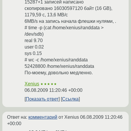
15287+1 записей написано
скопировано 16030597120 байт (16 GB),
1179,59 c, 13,6 MB/c
6MB/s на запись начала флешки нулями, .
# time -p (cat /home/xenius/randdata >
/dev/sdb)
real 9.70
user 0.02
sys 0.15
# wc -c /home/xenius/randdata
52428800 /home/xenius/randdata
По-моему, довольно медленно.
Xenius
★★★★★
06.08.2009 11:20:46 +00:00
Показать ответ
Ссылка
Ответ на:
комментарий
от Xenius
06.08.2009 11:20:46
+00:00