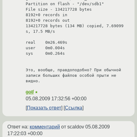
Partition on flash - "/dev/sdb1"

File size - 134217728 bytes

8192+0 records in

8192+0 records out

134217728 bytes (134 MB) copied, 7.69099 
s, 17.5 MB/s

real	0m26.469s

user	0m0.004s

sys	0m0.264s

Это, вообще, правдоподобно? При обычной 
записи больших файлов особой прыти не 
видно.
gotf
★
05.08.2009 17:32:56 +00:00
Показать ответ
Ссылка
Ответ на:
комментарий
от scaldov
05.08.2009
17:22:03 +00:00