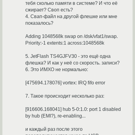
тебя сколько памяти в системе? И что её
сжирает? Своп есть?
4. Свап-файл на другой флешке или мне
показалось?
Adding 1048568k swap on /dsk/vfat1/swap.
Priority:-1 extents:1 across:1048568k
5. JetFlash TS4GJFV30 - это ещё одна
флешка? И как у неё со скорость. записи?
6. Это ИМХО не нормально:
[475694.178076] vortex: IRQ fifo error
7. Такое происходит несколько раз:
[916606.168041] hub 5-0:1.0: port 1 disabled
by hub (EMI?), re-enabling...
и каждый раз после этого