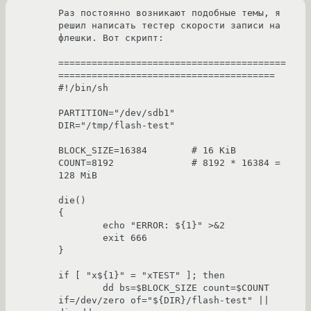
Раз постоянно возникают подобные темы, я 
решил написать тестер скорости записи на 
флешки. Вот скрипт:

=========================================
=======================================

#!/bin/sh

PARTITION="/dev/sdb1"

DIR="/tmp/flash-test"

BLOCK_SIZE=16384	# 16 KiB

COUNT=8192		# 8192 * 16384 = 
128 MiB

die()

{

	echo "ERROR: ${1}" >&2

	exit 666

}

if [ "x${1}" = "xTEST" ]; then

	dd bs=$BLOCK_SIZE count=$COUNT 
if=/dev/zero of="${DIR}/flash-test" || 