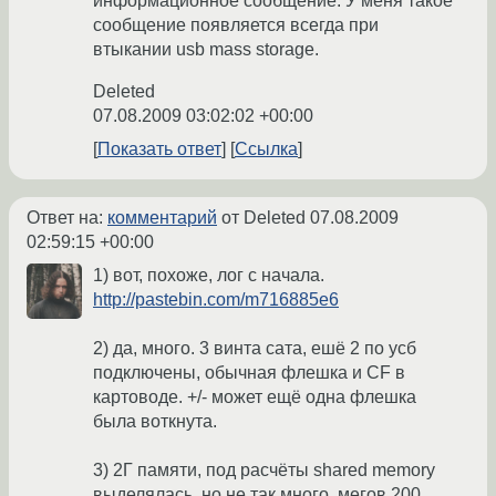
информационное сообщение. У меня такое
сообщение появляется всегда при
втыкании usb mass storage.
Deleted
07.08.2009 03:02:02 +00:00
Показать ответ
Ссылка
Ответ на:
комментарий
от Deleted
07.08.2009
02:59:15 +00:00
1) вот, похоже, лог с начала.
http://pastebin.com/m716885e6
2) да, много. 3 винта сата, ешё 2 по усб
подключены, обычная флешка и CF в
картоводе. +/- может ещё одна флешка
была воткнута.
3) 2Г памяти, под расчёты shared memory
выделялась, но не так много, мегов 200.