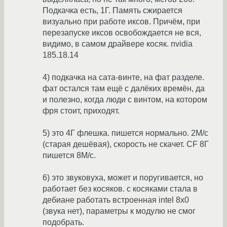
Подкачка есть, 1Г. Память сжирается
визуально при работе иксов. Причём, при
перезапуске иксов освобождается не вся,
видимо, в самом драйвере косяк. nvidia
185.18.14
4) подкачка на сата-винте, на фат разделе.
фат остался там ещё с далёких времён, да
и полезно, когда люди с винтом, на котором
фря стоит, приходят.
5) это 4Г флешка. пишется нормально. 2М/с
(старая дешёвая), скорость не скачет. CF 8Г
пишется 8М/с.
6) это звуковуха, может и поругивается, но
работает без косяков. с косяками стала в
дебиане работать встроенная intel 8x0
(звука нет), параметры к модулю не смог
подобрать.