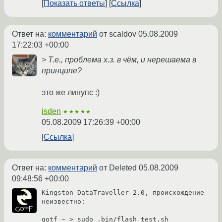
Показать ответы
Ссылка
Ответ на:
комментарий
от scaldov
05.08.2009
17:22:03 +00:00
> Т.е., проблема х.з. в чём, и нерешаема в
принципе?
это же линупс :)
isden
★★★★★
05.08.2009 17:26:39 +00:00
Ссылка
Ответ на:
комментарий
от Deleted
05.08.2009
09:48:56 +00:00
Kingston DataTraveller 2.0, происхождение 
неизвестно:

gotf ~ > sudo .bin/flash_test.sh 
