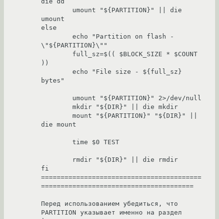
die dd

	umount "${PARTITION}" || die 
umount

else

	echo "Partition on flash - 
\"${PARTITION}\""

	full_sz=$(( $BLOCK_SIZE * $COUNT 
))

	echo "File size - ${full_sz} 
bytes"

	umount "${PARTITION}" 2>/dev/null

	mkdir "${DIR}" || die mkdir

	mount "${PARTITION}" "${DIR}" || 
die mount

	time $0 TEST

	rmdir "${DIR}" || die rmdir

fi

=========================================
=======================================

Перед использованием убедиться, что 
PARTITION указывает именно на раздел 