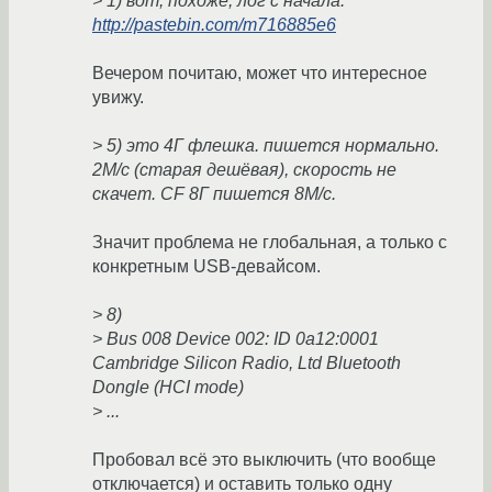
> 1) вот, похоже, лог с начала.
http://pastebin.com/m716885e6
Вечером почитаю, может что интересное
увижу.
> 5) это 4Г флешка. пишется нормально.
2М/с (старая дешёвая), скорость не
скачет. CF 8Г пишется 8М/с.
Значит проблема не глобальная, а только с
конкретным USB-девайсом.
> 8)
> Bus 008 Device 002: ID 0a12:0001
Cambridge Silicon Radio, Ltd Bluetooth
Dongle (HCI mode)
> ...
Пробовал всё это выключить (что вообще
отключается) и оставить только одну