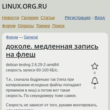
LINUX.ORG.RU
Новости
Галерея
Статьи
Регистрация
-
Вход
Форум
Опросы
Трекер
Поиск
Форум
—
General
доколе. медленная запись
на флеш
debian testing 2.6.29-2-amd64
скорость записи 60-100 КБ/с.
0
Т.е., сначала бодренько так (типа при
копировании исходные файлы попадают
0
прямиком в кеш) а потом вот такая
скорость. По секундомеру тоже самое.
Скорость не зависит от того, руками монтировать,