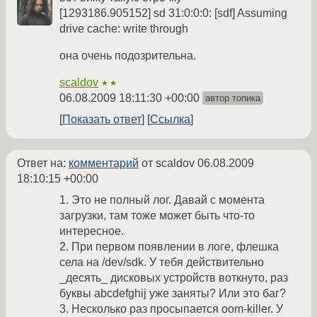
[1293186.905152] sd 31:0:0:0: [sdf] Assuming
drive cache: write through
она очень подозрительна.
scaldov
★★
06.08.2009 18:11:30 +00:00
автор топика
Показать ответ
Ссылка
Ответ на:
комментарий
от scaldov
06.08.2009
18:10:15 +00:00
1. Это не полный лог. Давай с момента
загрузки, там тоже может быть что-то
интересное.
2. При первом появлении в логе, флешка
села на /dev/sdk. У тебя действительно
_десять_ дисковых устройств воткнуто, раз
буквы abcdefghij уже заняты? Или это баг?
3. Несколько раз просыпается oom-killer. У