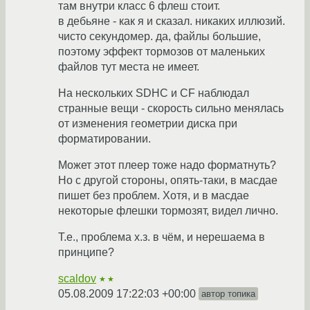
там внутри класс 6 флеш стоит.
в дебьяне - как я и сказал. никаких иллюзий.
чисто секундомер. да, файлы большие,
поэтому эффект тормозов от маленьких
файлов тут места не имеет.
На нескольких SDHC и CF наблюдал
странные вещи - скорость сильно менялась
от изменения геометрии диска при
форматировании.
Может этот плеер тоже надо форматнуть?
Но с другой стороны, опять-таки, в масдае
пишет без проблем. Хотя, и в масдае
некоторые флешки тормозят, видел лично.
Т.е., проблема х.з. в чём, и нерешаема в
принципе?
scaldov
★★
05.08.2009 17:22:03 +00:00
автор топика