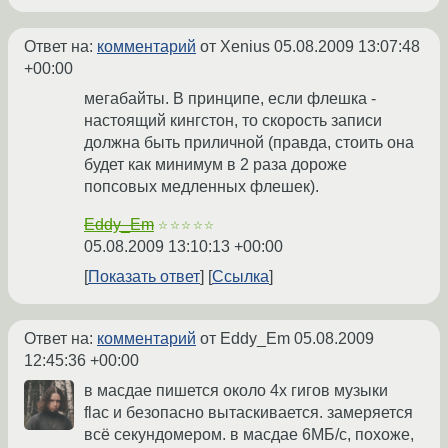
Ответ на:
комментарий
от Xenius
05.08.2009 13:07:48
+00:00
мегабайты. В принципе, если флешка -
настоящий кингстон, то скорость записи
должна быть приличной (правда, стоить она
будет как минимум в 2 раза дороже
попсовых медленных флешек).
Eddy_Em
☆☆☆☆☆
05.08.2009 13:10:13 +00:00
Показать ответ
Ссылка
Ответ на:
комментарий
от Eddy_Em
05.08.2009
12:45:36 +00:00
в масдае пишется около 4х гигов музыки
flac и безопасно вытаскивается. замеряется
всё секундомером. в масдае 6МБ/с, похоже,