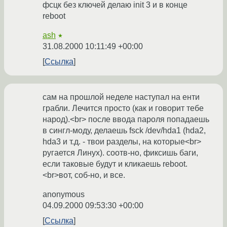
фсцк без ключей делаю init 3 и в конце
reboot
ash
★
31.08.2000 10:11:49 +00:00
Ссылка
сам на прошлой неделе наступал на енти
грабли. Лечится просто (как и говорит тебе
народ).<br> после ввода пароля попадаешь
в сингл-моду, делаешь fsck /dev/hda1 (hda2,
hda3 и т.д. - твои разделы, на которые<br>
ругается Линух). соотв-но, фиксишь баги,
если таковые будут и кликаешь reboot.
<br>вот, соб-но, и все.
anonymous
04.09.2000 09:53:30 +00:00
Ссылка