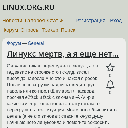
LINUX.ORG.RU
Новости
Галерея
Статьи
Регистрация
-
Вход
Форум
Опросы
Трекер
Поиск
Форум
—
General
Линукс мертв, а я ещё нет...
Ситуация такая: перегружал я линукс, а он
гад завис на строчке стоп скуид, висел
0
висел да надоело мне это и нажал я ресет.
После перезагрузки надпись введите рут
пароль или контрол+Д ну ввел я пасворд
0
прогнал e2fsck и fsck с ключами -A -V -p и
какие там ещё гонял гонял а толку никакого
перегрузил та же ситуация. Может кто объяснит что
делать (а не кто виноват) спасите юную душу
начинающего линуксоида и помогите вокресить