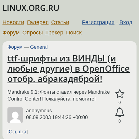
LINUX.ORG.RU
Новости
Галерея
Статьи
Регистрация
-
Вход
Форум
Опросы
Трекер
Поиск
Форум
—
General
ttf-шрифты из ВИНДЫ (и
любые другие) в OpenOffice
отобр. абракадяброй!
Mandrake 9.1; Фонты ставил через Mandrake
Control Center! Пожалуйста, помогите!
0
anonymous
08.09.2003 19:44:26 +00:00
0
Ссылка