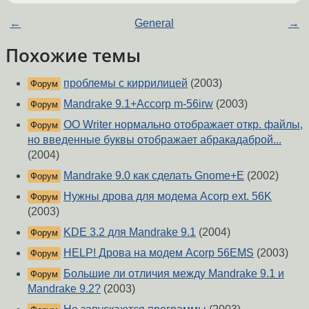
←
General
→
Похожие темы
проблемы с киррилицей
(2003)
Форум
Mandrake 9.1+Accorp m-56irw
(2003)
Форум
OO Writer нормально отображает откр. файлы,
Форум
но введенные буквы отображает абракадаброй...
(2004)
Mandrake 9.0 как сделать Gnome+E
(2002)
Форум
Нужны дрова для модема Acorp ext. 56K
Форум
(2003)
KDE 3.2 для Mandrake 9.1
(2004)
Форум
HELP! Дрова на модем Acorp 56EMS
(2003)
Форум
Большие ли отличия между Mandrake 9.1 и
Форум
Mandrake 9.2?
(2003)