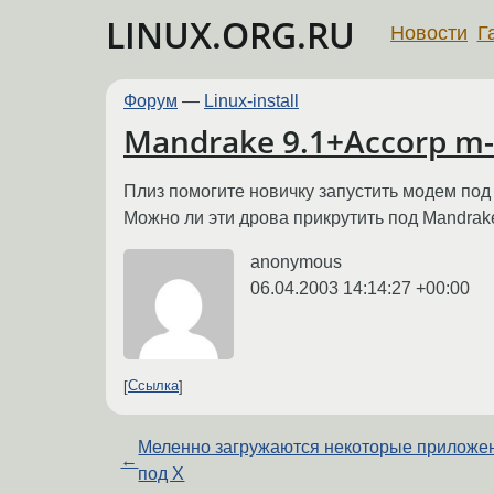
LINUX.ORG.RU
Новости
Г
Форум
—
Linux-install
Mandrake 9.1+Accorp m-
Плиз помогите новичку запустить модем под M
Можно ли эти дрова прикрутить под Mandrak
anonymous
06.04.2003 14:14:27 +00:00
Ссылка
Меленно загружаются некоторые приложе
←
под Х