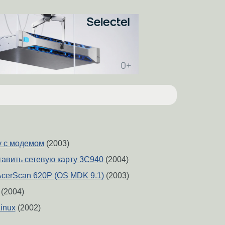
у с модемом
(2003)
тавить сетевую карту 3C940
(2004)
r AcerScan 620P (OS MDK 9.1)
(2003)
(2004)
inux
(2002)