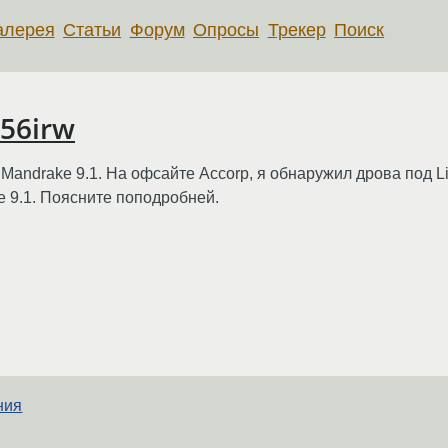
алерея
Статьи
Форум
Опросы
Трекер
Поиск
56irw
andrake 9.1. На офсайте Accorp, я обнаружил дрова под Lin
e 9.1. Поясните поподробней.
ния