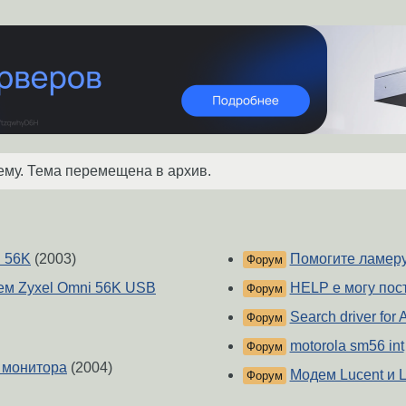
ему. Тема перемещена в архив.
. 56K
(2003)
Помогите ламер
Форум
дем Zyxel Omni 56K USB
HELP е могу пос
Форум
Search driver fo
Форум
motorola sm56 int
Форум
я монитора
(2004)
Модем Lucent и L
Форум