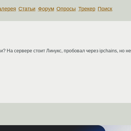
алерея
Статьи
Форум
Опросы
Трекер
Поиск
? На сервере стоит Линукс, пробовал через ipchains, но не 